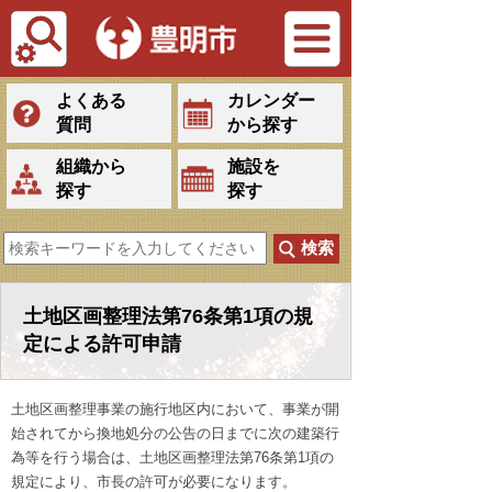
Tiếng Việt
よくある
カレンダー
質問
から探す
組織から
施設を
探す
探す
土地区画整理法第76条第1項の規
定による許可申請
土地区画整理事業の施行地区内において、事業が開
始されてから換地処分の公告の日までに次の建築行
為等を行う場合は、土地区画整理法第76条第1項の
規定により、市長の許可が必要になります。