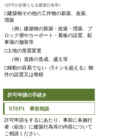
<許可が必要となる建築行為等>
□建築物その他の工作物の新築、改築、
増築
（例）建築物の新築・改築・増築、ブ
ロック塀やカーポート・看板の設置、駐
車場の舗装等
□土地の形質変更
（例）道路の造成、盛土等
□移動の容易でない（5トンを超える）物
件の設置又は堆積
許可申請の手続き
STEP1 事前相談
許可申請をするにあたり、事前に各施行
者（組合）に建築行為等の内容について
ご相談ください。