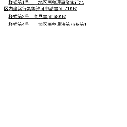
様式第1号 土地区画整理事業施行地
区内建築行為等許可申請書(rtf 71KB)
様式第2号 意見書(rtf 68KB)
様式第4号 土地区画整理法第76条第1
項許可標識(rtf 67KB)
様式第5号 取下書(rtf 48KB)
様式第6号 行為廃止届(rtf 48KB)
都市計画課
TEL:0562-92-1114
Email:
tokei@city.toyoake.lg.jp
ページ内でお気付きの点がありましたら
各課へお知らせください
このページの情報は役に立ちましたか？
役に立った