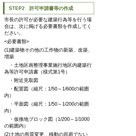
STEP2 許可申請書等の作成
市長の許可が必要な建築行為等を行う場
合は、次に掲げる必要書類を作成してく
ださい。
<必要書類>
(1)建築物その他の工作物の新築、改築、
増築
・土地区画整理事業施行地区内建築行
為等許可申請書（様式第1号）
・附近見取図
・配置図（縮尺：1/50～1/600の範囲
内）
・平面図（縮尺：1/50～1/200の範囲
内）
・仮換地ブロック図（1/200～1/1000
の範囲内）
(2)土地の形質変更、移動の容易でない