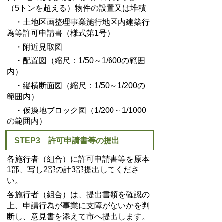
（5トンを超える）物件の設置又は堆積
・土地区画整理事業施行地区内建築行
為等許可申請書（様式第1号）
・附近見取図
・配置図（縮尺：1/50～1/600の範囲
内）
・縦横断面図（縮尺：1/50～1/200の
範囲内）
・仮換地ブロック図（1/200～1/1000
の範囲内）
STEP3 許可申請書等の提出
各施行者（組合）に許可申請書等を原本
1部、写し2部の計3部提出してくださ
い。
各施行者（組合）は、提出書類を確認の
上、申請行為が事業に支障がないかを判
断し、意見書を添えて市へ提出します。