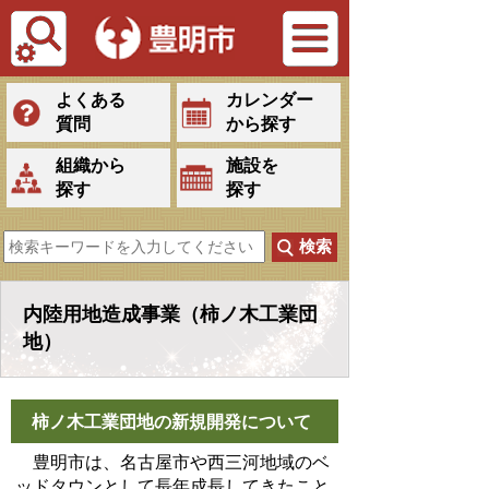
Tiếng Việt
よくある
カレンダー
質問
から探す
組織から
施設を
探す
探す
内陸用地造成事業（柿ノ木工業団
地）
柿ノ木工業団地の新規開発について
豊明市は、名古屋市や西三河地域のベ
ッドタウンとして長年成長してきたこと