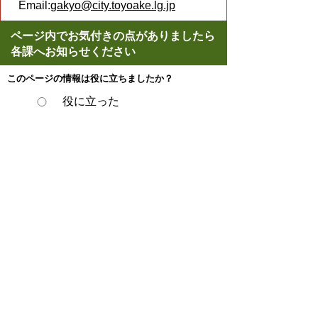
Email:
gakyo@city.toyoake.lg.jp
ページ内でお気付きの点がありましたら
各課へお知らせください
このページの情報は役に立ちましたか？
役に立った
どちらともいえない
役に立たなかった
ページの先頭へ戻る
プライバシーポリシー
著作権とリンクについて
サイトの使い方
サイトの考え方
ウェブアクセシビリティ方針
各課連絡先