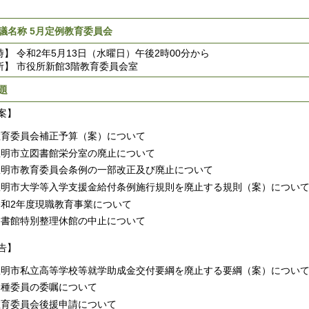
議名称 5月定例教育委員会
時】 令和2年5月13日（水曜日）午後2時00分から
所】 市役所新館3階教育委員会室
題
案】
教育委員会補正予算（案）について
豊明市立図書館栄分室の廃止について
豊明市教育委員会条例の一部改正及び廃止について
豊明市大学等入学支援金給付条例施行規則を廃止する規則（案）につい
令和2年度現職教育事業について
図書館特別整理休館の中止について
告】
豊明市私立高等学校等就学助成金交付要綱を廃止する要綱（案）につい
各種委員の委嘱について
教育委員会後援申請について