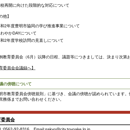
学校再開に向けた段階的な対応について
の他】
令和2年度豊明市協同の学び推進事業について
わやかDAYについて
令和2年度学校訪問の見直しについて
例教育委員会（6月）以降の日程、議題等につきましては、決まり次第
育委員会会議録へ】
議の傍聴について
明市教育委員会傍聴規則」に基づき、会議の傍聴が認められています。
庶務係までお問い合わせください。
育委員会
L:0562-92-8316
Email:
gakyo@city.toyoake.lg.jp