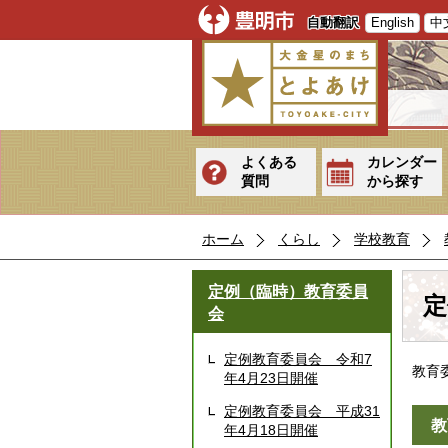
自動翻訳
English
中
よくある
カレンダー
質問
から探す
ホーム
くらし
学校教育
定例（臨時）教育委員
定
会
定例教育委員会 令和7
教育
年4月23日開催
定例教育委員会 平成31
教
年4月18日開催