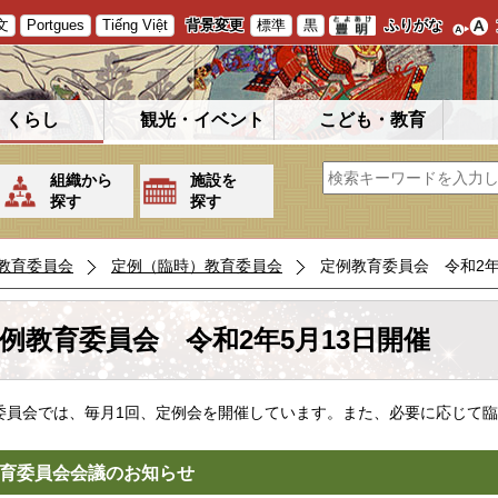
文
Portgues
Tiếng Việt
背景変更
標準
黒
ふりがな
くらし
観光・イベント
こども・教育
組織から
施設を
探す
探す
教育委員会
定例（臨時）教育委員会
定例教育委員会 令和2年
例教育委員会 令和2年5月13日開催
委員会では、毎月1回、定例会を開催しています。また、必要に応じて
育委員会会議のお知らせ