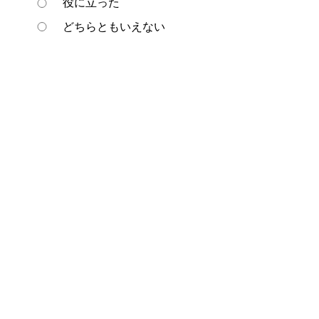
役に立った
どちらともいえない
役に立たなかった
ページの先頭へ戻る
プライバシーポリシー
著作権とリンクについて
サイトの使い方
サイトの考え方
ウェブアクセシビリティ方針
各課連絡先
豊明市役所
〒470-1195 愛知県豊明市新田町子持松1番地1
TEL
0562-92-1111
(代表) FAX 0562-92-1141
開庁時間：午前9時00分～午後5時00分
（最終受付：午後4時45分）