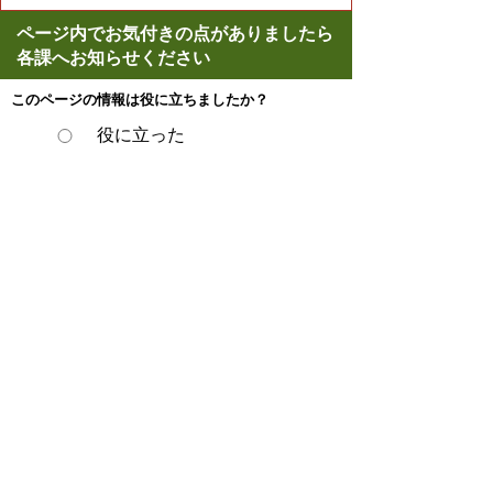
ページ内でお気付きの点がありましたら
各課へお知らせください
このページの情報は役に立ちましたか？
役に立った
どちらともいえない
役に立たなかった
ページの先頭へ戻る
プライバシーポリシー
著作権とリンクについて
サイトの使い方
サイトの考え方
ウェブアクセシビリティ方針
各課連絡先
豊明市役所