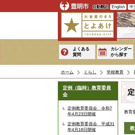
自動翻訳
English
中
よくある
カレンダー
質問
から探す
ホーム
くらし
学校教育
定例（臨時）教育委員
定
会
定例教育委員会 令和7
教育
年4月23日開催
定例教育委員会 平成31
教
年4月18日開催