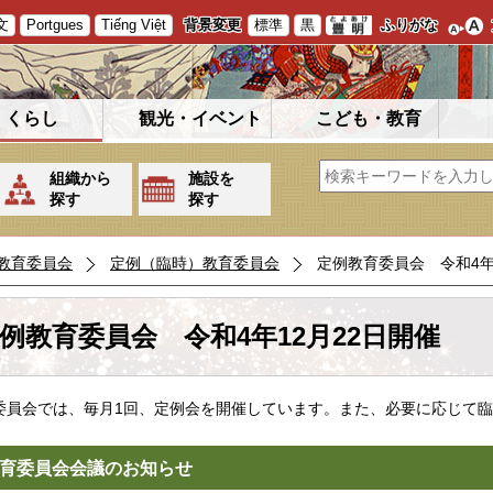
文
Portgues
Tiếng Việt
背景変更
標準
黒
ふりがな
くらし
観光・イベント
こども・教育
組織から
施設を
探す
探す
教育委員会
定例（臨時）教育委員会
定例教育委員会 令和4年
例教育委員会 令和4年12月22日開催
委員会では、毎月1回、定例会を開催しています。また、必要に応じて
育委員会会議のお知らせ