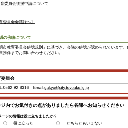
教育委員会後援申請について
育委員会会議録へ】
議の傍聴について
明市教育委員会傍聴規則」に基づき、会議の傍聴が認められています。
庶務係までお問い合わせください。
育委員会
L:0562-92-8316
Email:
gakyo@city.toyoake.lg.jp
ージ内でお気付きの点がありましたら各課へお知らせください
ページの情報は役に立ちましたか？
役に立った
どちらともいえない