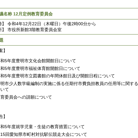
議名称 12月定例教育委員会
時】 令和4年12月22日（木曜日）午後2時00分から
所】 市役所新館3階教育委員会室
題
案】
令和5年度豊明市文化会館開館日について
令和5年度豊明市福祉体育館開館日について
令和5年度豊明市立図書館の年間休館日及び開館日程について
豊明市少人数学級編制の実施に係る任期付市費負担教員の任用等に関す
ついて
教育委員会への請願について
告】
令和5年度就学児童・生徒の教育措置について
第15回愛知県市町村対抗駅伝競走大会について