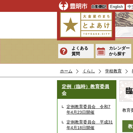
自動翻訳
English
中
よくある
カレンダー
質問
から探す
ホーム
くらし
学校教育
定例（臨時）教育委員
臨
会
定例教育委員会 令和7
教育
年4月23日開催
定例教育委員会 平成31
教
年4月18日開催