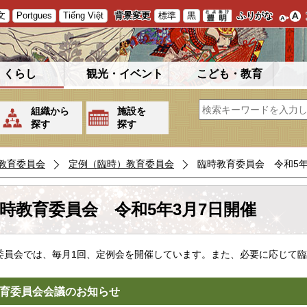
文
Portgues
Tiếng Việt
背景変更
標準
黒
ふりがな
くらし
観光・イベント
こども・教育
組織から
施設を
探す
探す
教育委員会
定例（臨時）教育委員会
臨時教育委員会 令和5年
時教育委員会 令和5年3月7日開催
委員会では、毎月1回、定例会を開催しています。また、必要に応じて
育委員会会議のお知らせ