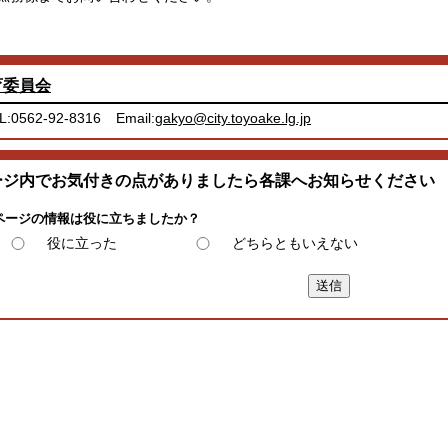
育委員会
L:0562-92-8316
Email:
gakyo@city.toyoake.lg.jp
ージ内でお気付きの点がありましたら各課へお知らせください
ページの情報は役に立ちましたか？
役に立った
どちらともいえない