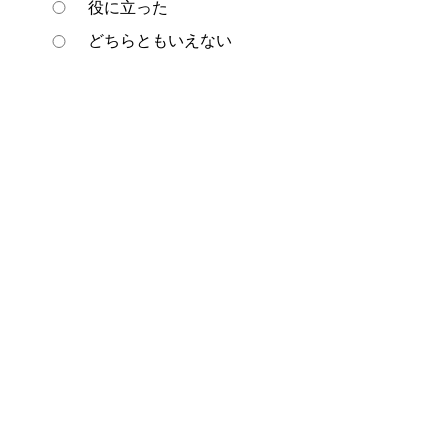
役に立った
どちらともいえない
役に立たなかった
ページの先頭へ戻る
プライバシーポリシー
著作権とリンクについて
サイトの使い方
サイトの考え方
ウェブアクセシビリティ方針
各課連絡先
豊明市役所
〒470-1195 愛知県豊明市新田町子持松1番地1
TEL
0562-92-1111
(代表) FAX 0562-92-1141
開庁時間：午前9時00分～午後5時00分
（最終受付：午後4時45分）