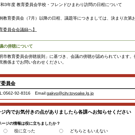
令和3年度 教育委員会学校・フレンドひまわり訪問の日程について
例教育委員会（7月）以降の日程、議題等につきましては、決まり次第
育委員会会議録へ】
議の傍聴について
明市教育委員会傍聴規則」に基づき、会議の傍聴が認められています。
庶務係までお問い合わせください。
育委員会
L:0562-92-8316
Email:
gakyo@city.toyoake.lg.jp
ージ内でお気付きの点がありましたら各課へお知らせください
ページの情報は役に立ちましたか？
役に立った
どちらともいえない