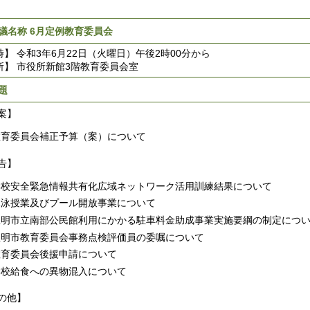
議名称 6月定例教育委員会
時】 令和3年6月22日（火曜日）午後2時00分から
所】 市役所新館3階教育委員会室
題
案】
教育委員会補正予算（案）について
告】
学校安全緊急情報共有化広域ネットワーク活用訓練結果について
水泳授業及びプール開放事業について
豊明市立南部公民館利用にかかる駐車料金助成事業実施要綱の制定につ
豊明市教育委員会事務点検評価員の委嘱について
教育委員会後援申請について
学校給食への異物混入について
の他】