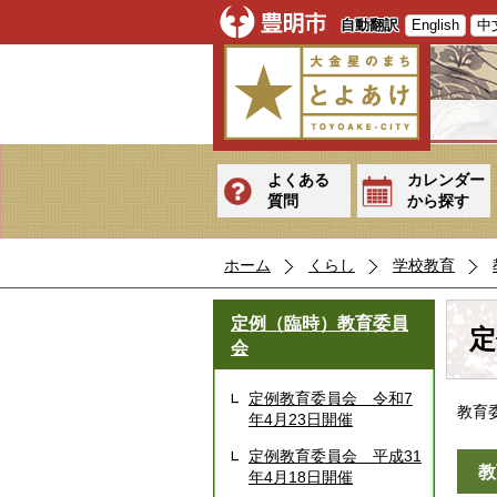
自動翻訳
English
中
よくある
カレンダー
質問
から探す
ホーム
くらし
学校教育
定例（臨時）教育委員
定
会
定例教育委員会 令和7
教育
年4月23日開催
定例教育委員会 平成31
教
年4月18日開催