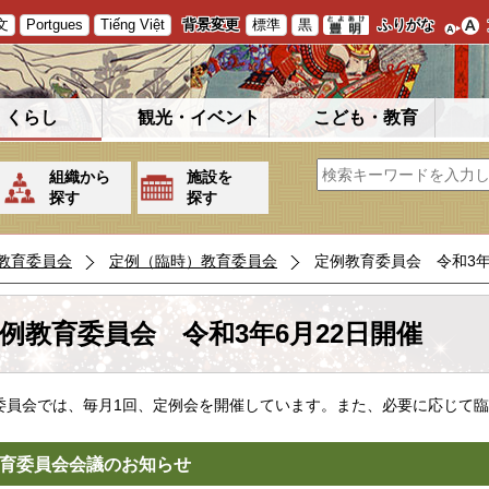
文
Portgues
Tiếng Việt
背景変更
標準
黒
ふりがな
くらし
観光・イベント
こども・教育
組織から
施設を
探す
探す
教育委員会
定例（臨時）教育委員会
定例教育委員会 令和3年
例教育委員会 令和3年6月22日開催
委員会では、毎月1回、定例会を開催しています。また、必要に応じて
育委員会会議のお知らせ