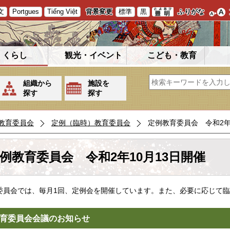
文
Portgues
Tiếng Việt
背景変更
標準
黒
ふりがな
くらし
観光・イベント
こども・教育
組織から
施設を
探す
探す
教育委員会
定例（臨時）教育委員会
定例教育委員会 令和2年
例教育委員会 令和2年10月13日開催
委員会では、毎月1回、定例会を開催しています。また、必要に応じて
育委員会会議のお知らせ