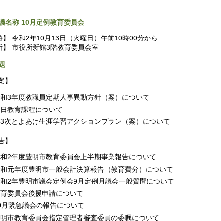
議名称 10月定例教育委員会
時】 令和2年10月13日（火曜日）午前10時00分から
所】 市役所新館3階教育委員会室
題
案】
令和3年度教職員定期人事異動方針（案）について
愛日教育課程について
第3次とよあけ生涯学習アクションプラン（案）について
告】
令和2年度豊明市教育委員会上半期事業報告について
令和元年度豊明市一般会計決算報告（教育費分）について
令和2年豊明市議会定例会9月定例月議会一般質問について
教育委員会後援申請について
10月緊急議会の報告について
豊明市教育委員会指定管理者審査委員の委嘱について