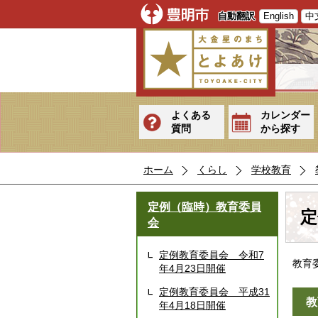
自動翻訳
English
中
よくある
カレンダー
質問
から探す
ホーム
くらし
学校教育
定例（臨時）教育委員
定
会
定例教育委員会 令和7
教育
年4月23日開催
定例教育委員会 平成31
教
年4月18日開催