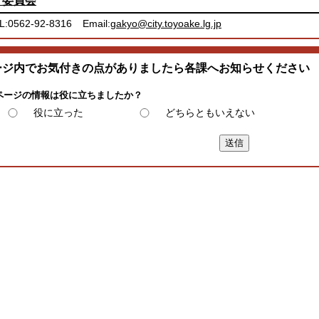
育委員会
L:0562-92-8316
Email:
gakyo@city.toyoake.lg.jp
ージ内でお気付きの点がありましたら各課へお知らせください
ページの情報は役に立ちましたか？
役に立った
どちらともいえない