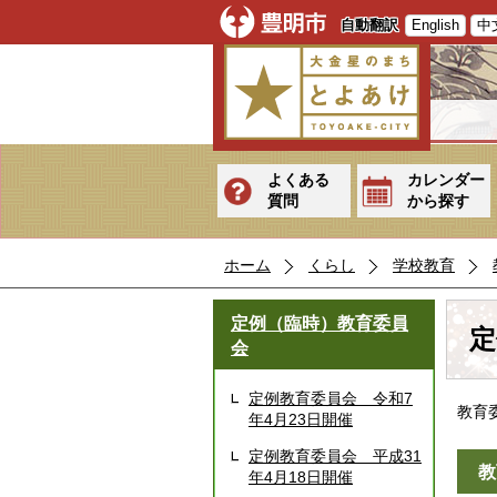
自動翻訳
English
中
よくある
カレンダー
質問
から探す
ホーム
くらし
学校教育
定例（臨時）教育委員
定
会
定例教育委員会 令和7
教育
年4月23日開催
定例教育委員会 平成31
教
年4月18日開催