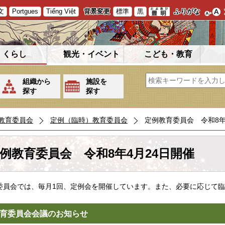
文
Portgues
Tiếng Việt
背景変更
標準
黒
ふりがな
くらし
観光・イベント
こども・教育
組織から
施設を
探す
探す
教育委員会
定例（臨時）教育委員会
定例教育委員会 令和8年
例教育委員会 令和8年4月24日開催
委員会では、毎月1回、定例会を開催しています。また、必要に応じて
育委員会会議のお知らせ