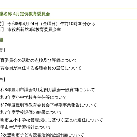
議名称 4月定例教育委員会
時】 令和8年4月24日（金曜日）午前10時00分から
所】 市役所新館3階教育委員会室
題
案】
教育委員会の活動の点検及び評価について
教育委員が兼任する各種委員の選任について
告】
令和8年豊明市議会3月定例月議会一般質問について
令和8年度小中学校各主任等について
令和7年度豊明市教育委員会下半期事業報告について
令和7年度学校評価の結果について
豊明市立小中学校管理規則に基づく室長の選任について
豊明市生涯学習指針について
第2次豊明市子ども読書活動推進計画について