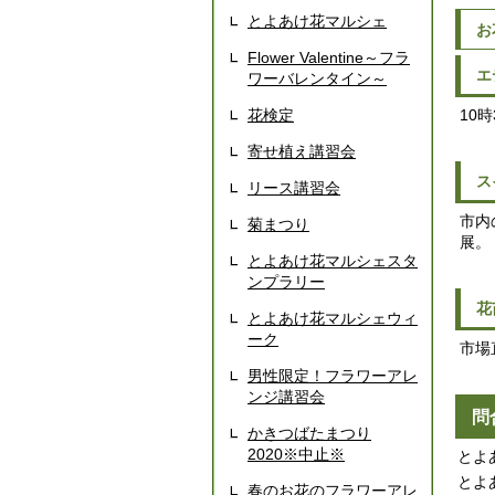
とよあけ花マルシェ
お
Flower Valentine～フラ
エ
ワーバレンタイン～
花検定
10
寄せ植え講習会
ス
リース講習会
市内
菊まつり
展。
とよあけ花マルシェスタ
ンプラリー
花
とよあけ花マルシェウィ
ーク
市場
男性限定！フラワーアレ
ンジ講習会
問
かきつばたまつり
2020※中止※
とよあ
とよ
春のお花のフラワーアレ