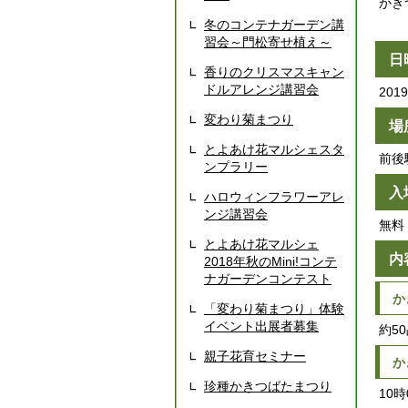
かき
冬のコンテナガーデン講
習会～門松寄せ植え～
日
香りのクリスマスキャン
ドルアレンジ講習会
20
変わり菊まつり
場
とよあけ花マルシェスタ
前後
ンプラリー
入
ハロウィンフラワーアレ
ンジ講習会
無料
とよあけ花マルシェ
内
2018年秋のMini!コンテ
ナガーデンコンテスト
か
「変わり菊まつり」体験
イベント出展者募集
約5
親子花育セミナー
か
珍種かきつばたまつり
10時