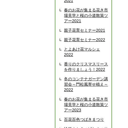
2021
春のお花が集まる花き市
場見学と桜の小道散策ツ
アー2021
親子花育セミナー2021
親子花育セミナー2022
とよあけ花マルシェ
2022
香りのクリスマスリース
を作りましょう！2022
冬のコンテナガーデン講
習会～門松風寄せ植え～
2022
春のお花が集まる花き市
場見学と桜の小道散策ツ
アー2023
百花百色つばきまつり