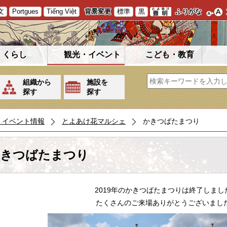
文
Portgues
Tiếng Việt
背景変更
標準
黒
ふりがな
くらし
観光・イベント
こども・教育
組織から
施設を
探す
探す
・イベント情報
とよあけ花マルシェ
かきつばたまつり
きつばたまつり
2019年のかきつばたまつりは終了しまし
たくさんのご来場ありがとうございまし