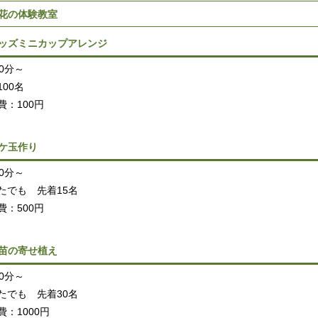
花の体験教室
ッズミニカップアレンジ
00分～
100名
費：100円
ケ玉作り
00分～
たでも 先着15名
費：500円
苗の寄せ植え
00分～
たでも 先着30名
費：1000円