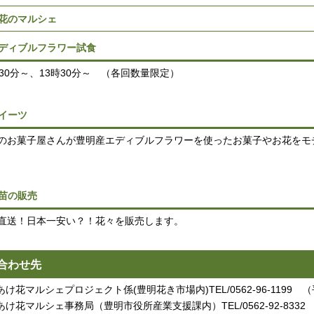
花のマルシェ
ディブルフラワー試食
時30分～、13時30分～ （各回数量限定）
イーツ
のお菓子屋さんが豊明産エディブルフラワーを使ったお菓子やお花をモ
苗の販売
直送！日本一安い？！花々を販売します。
合わせ先
け花マルシェプロジェクト係(豊明花き市場内)TEL/0562-96-1199 （
あけ花マルシェ事務局（豊明市役所産業支援課内）TEL/0562-92-8332