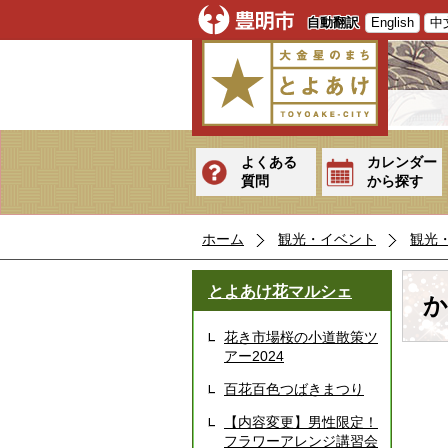
自動翻訳
English
中
よくある
カレンダー
質問
から探す
ホーム
観光・イベント
観光
とよあけ花マルシェ
か
花き市場桜の小道散策ツ
アー2024
百花百色つばきまつり
【内容変更】男性限定！
フラワーアレンジ講習会