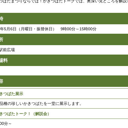
つばたまつりならでは！かきつばたトークでは、奥深い見どころを解説
時
19年5月6日（月曜日・振替休日） 9時00分～15時00分
所
駅前広場
場料
容
きつばた展示
0品種の珍しいかきつばたを一堂に展示します。
きつばたトーク！（解説会）
00分～