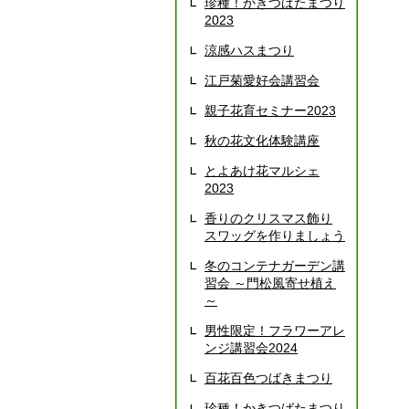
珍種！かきつばたまつり
2023
涼感ハスまつり
江戸菊愛好会講習会
親子花育セミナー2023
秋の花文化体験講座
とよあけ花マルシェ
2023
香りのクリスマス飾り
スワッグを作りましょう
冬のコンテナガーデン講
習会 ～門松風寄せ植え
～
男性限定！フラワーアレ
ンジ講習会2024
百花百色つばきまつり
珍種！かきつばたまつり