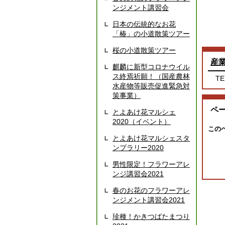
ンジメント講習会
日本の伝統的なお花
「椿」の小道散策ツアー
桜の小道散策ツアー
産
麒麟に新型コロナウイル
ス終焉祈願！（国産農林
TE
水産物等販売促進緊急対
策事業）
ペ
とよあけ花マルシェ
2020（イベント）
この
とよあけ花マルシェスタ
ンプラリー2020
男性限定！フラワーアレ
ンジ講習会2021
春のお花のフラワーアレ
ンジメント講習会2021
珍種！かきつばたまつり