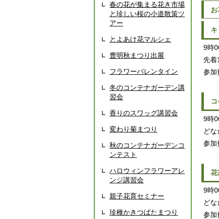
春の花が集まる花き市場
お
と珍しい桜の小道散策ツ
アー
キ
とよあけ花マルシェ
9時
豊明秋まつり出展
先着
フラワーバレンタイン
参加
冬のコンテナガーデン講
習会
コ
香りのスワッグ講習会
9時
変わり菊まつり
どな
参加
秋のコンテナガーデンコ
ンテスト
ハロウィンフラワーアレ
花
ンジ講習会
9時
親子花育セミナー
どな
珍種かきつばたまつり
参加