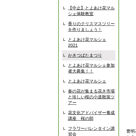
【中止】とよあけ花マル
シェ体験教室
香りのクリスマスツリー
を作りましょう！
とよあけ花マルシェ
2021
かきつばたまつり
とよあけ花マルシェ参加
者大募集！！
とよあけ花マルシェ
春の花が集まる花き市場
と珍しい桜の小道散策ツ
アー
花文化アドバイザー養成
講座 桜の部
フラワーバレンタイン講
豊明
習会