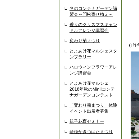
冬のコンテナガーデン講
習会～門松寄せ植え～
香りのクリスマスキャン
ドルアレンジ講習会
変わり菊まつり
(↓
とよあけ花マルシェスタ
ンプラリー
ハロウィンフラワーアレ
ンジ講習会
とよあけ花マルシェ
2018年秋のMini!コンテ
ナガーデンコンテスト
「変わり菊まつり」体験
イベント出展者募集
親子花育セミナー
珍種かきつばたまつり