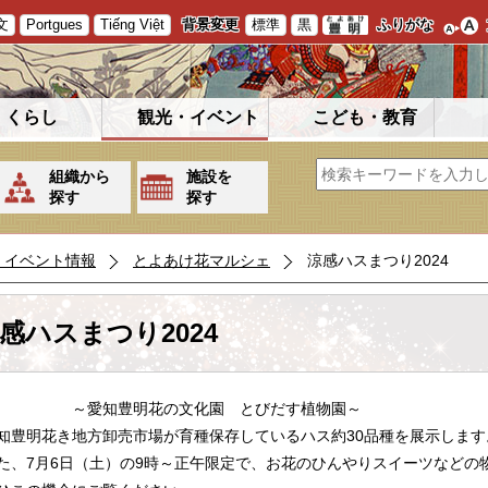
文
Portgues
Tiếng Việt
背景変更
標準
黒
ふりがな
くらし
観光・イベント
こども・教育
組織から
施設を
探す
探す
・イベント情報
とよあけ花マルシェ
涼感ハスまつり2024
感ハスまつり2024
愛知豊明花の文化園 とびだす植物園～
豊明花き地方卸売市場が育種保存しているハス約30品種を展示します
、7月6日（土）の9時～正午限定で、お花のひんやりスイーツなどの