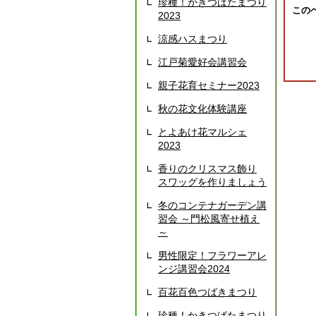
珍種！かきつばたまつり
この
2023
涼感ハスまつり
江戸菊愛好会講習会
親子花育セミナー2023
秋の花文化体験講座
とよあけ花マルシェ
2023
香りのクリスマス飾り
スワッグを作りましょう
冬のコンテナガーデン講
習会 ～門松風寄せ植え
～
男性限定！フラワーアレ
ンジ講習会2024
百花百色つばきまつり
珍種！かきつばたまつり