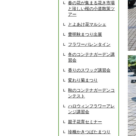
春の花が集まる花き市場
と珍しい桜の小道散策ツ
アー
とよあけ花マルシェ
豊明秋まつり出展
フラワーバレンタイン
冬のコンテナガーデン講
習会
香りのスワッグ講習会
変わり菊まつり
秋のコンテナガーデンコ
ンテスト
ハロウィンフラワーアレ
ンジ講習会
親子花育セミナー
珍種かきつばたまつり