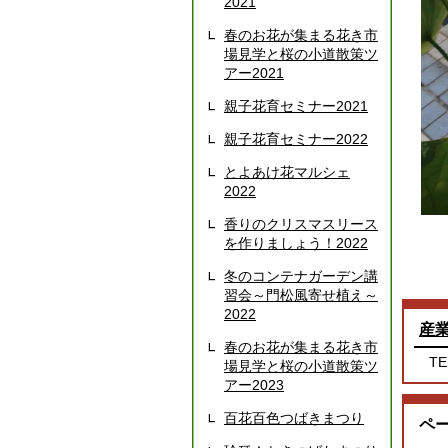
2021
春のお花が集まる花き市
場見学と桜の小道散策ツ
アー2021
親子花育セミナー2021
親子花育セミナー2022
とよあけ花マルシェ
2022
香りのクリスマスリース
を作りましょう！2022
冬のコンテナガーデン講
習会～門松風寄せ植え～
2022
産
春のお花が集まる花き市
TE
場見学と桜の小道散策ツ
アー2023
百花百色つばきまつり
ペ