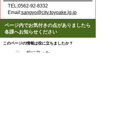
TEL:0562-92-8332
Email:
sangyo@city.toyoake.lg.jp
ページ内でお気付きの点がありましたら
各課へお知らせください
このページの情報は役に立ちましたか？
役に立った
どちらともいえない
役に立たなかった
ページの先頭へ戻る
プライバシーポリシー
著作権とリンクについて
サイトの使い方
サイトの考え方
ウェブアクセシビリティ方針