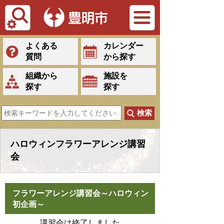
Tiếng Việt
よくある
カレンダー
質問
から探す
組織から
施設を
探す
探す
ハロウィンフラワーアレンジ講習
会
フラワーアレンジ講習会～ハロウィン
初企画～
講習会は終了しました