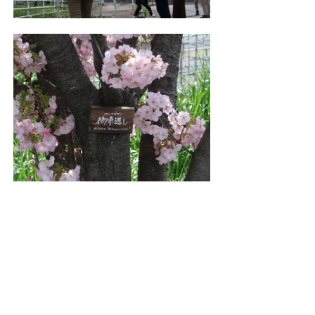
産業支援課
TEL:0562-92-8332
Email:
sangyo@city.toyoake.lg.jp
ページ内でお気付きの点がありましたら
各課へお知らせください