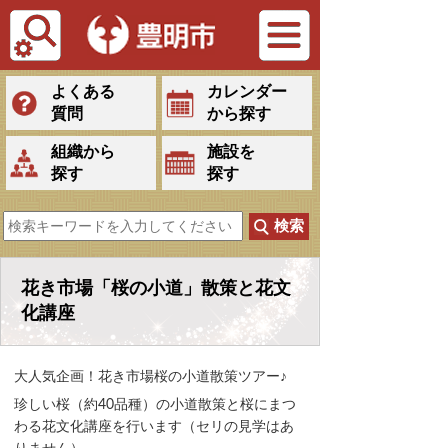
Tiếng Việt
よくある
カレンダー
質問
から探す
組織から
施設を
探す
探す
花き市場「桜の小道」散策と花文
化講座
大人気企画！花き市場桜の小道散策ツアー♪
珍しい桜（約40品種）の小道散策と桜にまつ
わる花文化講座を行います
（セリの見学はあ