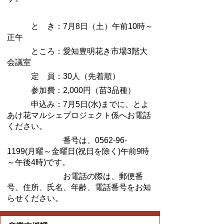
と き：
7
月
8
日（土）午前10時～
正午
ところ：愛知豊明花き市場
3
階大
会議室
定 員：
30
人（先着順）
参加費：
2,000
円（苗
3
品種）
申込み：7月5日(水)までに、とよ
あけ花マルシェプロジェクト係へお電話
ください。
番号は、0562-96-
1199(月曜～金曜日(祝日を除く)午前9時
～午後4時)です。
お電話の際は、郵便番
号、住所、氏名、年齢、電話番号をお知
らせください。