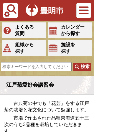
Tiếng Việt
よくある
カレンダー
質問
から探す
組織から
施設を
探す
探す
江戸菊愛好会講習会
古典菊の中でも「花芸」をする江戸
菊の栽培と花文化について勉強します。
市場で作出された品種東海道
五十三
次のうち
3
品種を栽培していただきま
す。