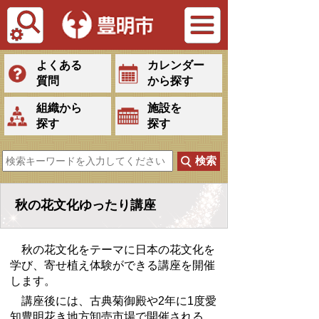
Tiếng Việt
よくある
カレンダー
質問
から探す
組織から
施設を
探す
探す
秋の花文化ゆったり講座
秋の花文化をテーマに日本の花文化を
学び、寄せ植え体験ができる講座を開催
します。
講座後には、古典菊御殿や2年に1度愛
知豊明花き地方卸売市場で開催される