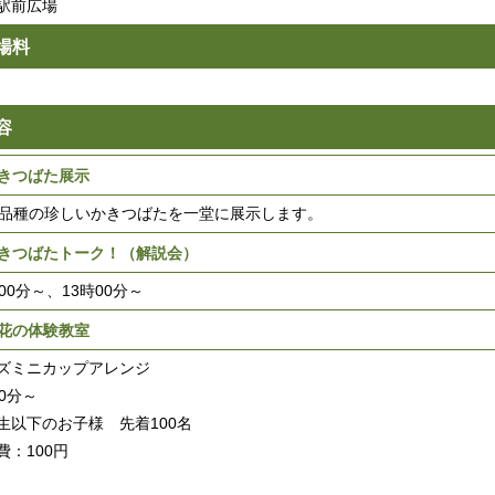
駅前広場
場料
容
きつばた展示
0品種の珍しいかきつばたを一堂に展示します。
きつばたトーク！（解説会）
時00分～、13時00分～
花の体験教室
ズミニカップアレンジ
00分～
生以下のお子様 先着100名
費：100円