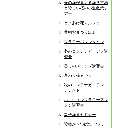
春の花が集まる花き市場
と珍しい桜の小道散策ツ
アー
とよあけ花マルシェ
豊明秋まつり出展
フラワーバレンタイン
冬のコンテナガーデン講
習会
香りのスワッグ講習会
変わり菊まつり
秋のコンテナガーデンコ
ンテスト
ハロウィンフラワーアレ
ンジ講習会
親子花育セミナー
珍種かきつばたまつり