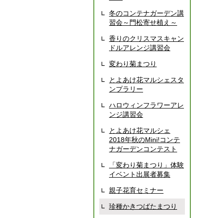
冬のコンテナガーデン講
習会～門松寄せ植え～
香りのクリスマスキャン
ドルアレンジ講習会
変わり菊まつり
とよあけ花マルシェスタ
ンプラリー
ハロウィンフラワーアレ
ンジ講習会
とよあけ花マルシェ
2018年秋のMini!コンテ
ナガーデンコンテスト
「変わり菊まつり」体験
イベント出展者募集
親子花育セミナー
珍種かきつばたまつり