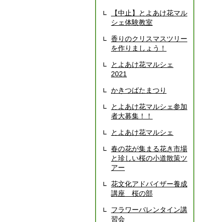
【中止】とよあけ花マル
シェ体験教室
香りのクリスマスツリー
を作りましょう！
とよあけ花マルシェ
2021
かきつばたまつり
とよあけ花マルシェ参加
者大募集！！
とよあけ花マルシェ
春の花が集まる花き市場
と珍しい桜の小道散策ツ
アー
花文化アドバイザー養成
講座 桜の部
フラワーバレンタイン講
習会