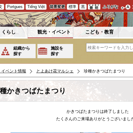
文
Portgues
Tiếng Việt
背景変更
標準
黒
ふりがな
くらし
観光・イベント
こども・教育
組織から
施設を
探す
探す
・イベント情報
とよあけ花マルシェ
珍種かきつばたまつり
種かきつばたまつり
かきつばたまつりは終了しました
たくさんのご来場ありがとうございまし