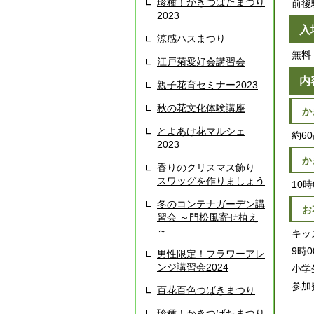
珍種！かきつばたまつり
前後
2023
入
涼感ハスまつり
無料
江戸菊愛好会講習会
内
親子花育セミナー2023
秋の花文化体験講座
か
とよあけ花マルシェ
約6
2023
か
香りのクリスマス飾り
スワッグを作りましょう
10
冬のコンテナガーデン講
お
習会 ～門松風寄せ植え
～
キッ
9時
男性限定！フラワーアレ
ンジ講習会2024
小学
参加
百花百色つばきまつり
珍種！かきつばたまつり