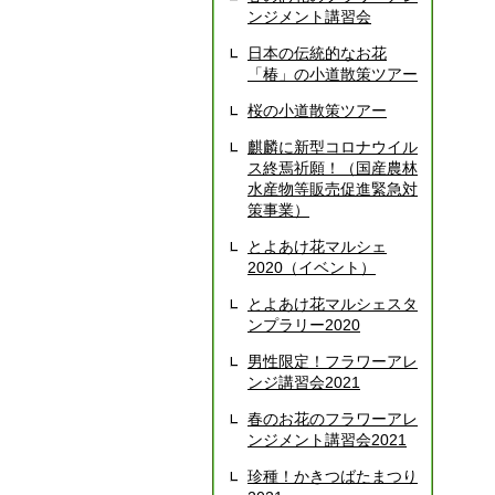
ンジメント講習会
日本の伝統的なお花
「椿」の小道散策ツアー
桜の小道散策ツアー
麒麟に新型コロナウイル
ス終焉祈願！（国産農林
水産物等販売促進緊急対
策事業）
とよあけ花マルシェ
2020（イベント）
とよあけ花マルシェスタ
ンプラリー2020
男性限定！フラワーアレ
ンジ講習会2021
春のお花のフラワーアレ
ンジメント講習会2021
珍種！かきつばたまつり