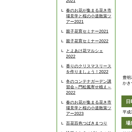
2021
春のお花が集まる花き市
場見学と桜の小道散策ツ
アー2021
親子花育セミナー2021
親子花育セミナー2022
とよあけ花マルシェ
2022
香りのクリスマスリース
を作りましょう！2022
豊明
冬のコンテナガーデン講
かき
習会～門松風寄せ植え～
2022
日
春のお花が集まる花き市
場見学と桜の小道散策ツ
平成
アー2023
場
百花百色つばきまつり