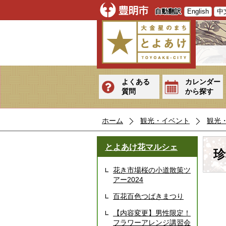
自動翻訳
English
中
よくある
カレンダー
質問
から探す
ホーム
観光・イベント
観光
とよあけ花マルシェ
珍
花き市場桜の小道散策ツ
アー2024
百花百色つばきまつり
【内容変更】男性限定！
フラワーアレンジ講習会