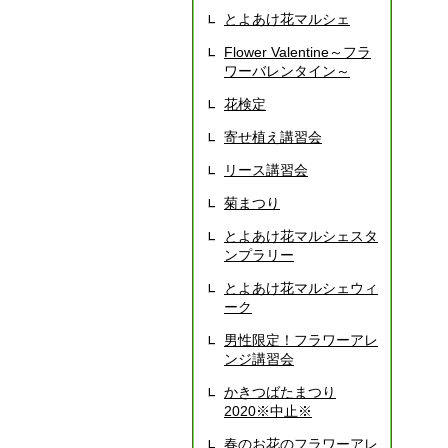
とよあけ花マルシェ
Flower Valentine～フラ
ワーバレンタイン～
花検定
寄せ植え講習会
リース講習会
菊まつり
とよあけ花マルシェスタ
ンプラリー
とよあけ花マルシェウィ
ーク
男性限定！フラワーアレ
ンジ講習会
かきつばたまつり
2020※中止※
春のお花のフラワーアレ