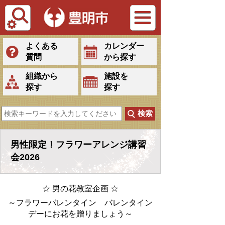
Tiếng Việt
よくある
カレンダー
質問
から探す
組織から
施設を
探す
探す
男性限定！フラワーアレンジ講習
会2026
☆ 男の花教室企画
☆
～フラワーバレンタイン バレンタイン
デーにお花を贈りましょう～