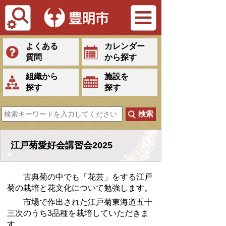
Tiếng Việt
よくある
カレンダー
質問
から探す
組織から
施設を
探す
探す
江戸菊愛好会講習会2025
古典菊の中でも「花芸」をする江戸
菊の栽培と花文化について勉強します。
市場で作出された江戸菊東海道五十
三次のうち3品種を栽培していただきま
す。