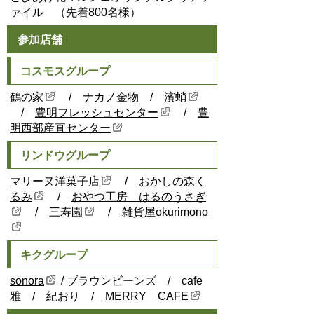
ァイル （先着800名様）
参加店舗
コスモスグループ
鶴の家
/ ナカノ金物 /
濱蛸
/
豊明フレッシュセンター
/
豊
明西部産直センター
リンドウグループ
マリーヌ洋菓子店
/
おかしの森く
るみ
/
おやつ工房 はるのうさぎ
/
三寿園
/
雑貨屋okurimono
キクグループ
sonora
/ ブラウンビーンズ / cafe
雅 / 紀おり /
MERRY CAFE