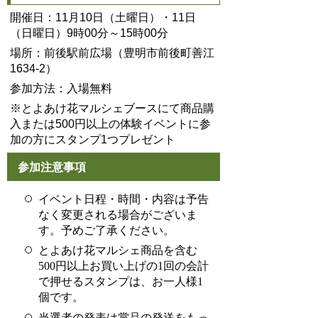
開催日：11月10日（土曜日）・11日
（日曜日）9時00分～15時00分
場所：前後駅前広場（豊明市前後町善江
1634-2）
参加方法：入場無料
※とよあけ花マルシェブースにて商品購
入または500円以上の体験イベントに参
加の方にスタンプ1つプレゼント
参加注意事項
イベント日程・時間・内容は予告
なく変更される場合がございま
す。予めご了承ください。
とよあけ花マルシェ商品を含む
500
円以上お買い上げの
1
回の会計
で押せるスタンプは、お一人様
1
個です。
当選者の発表は賞品の発送をもっ