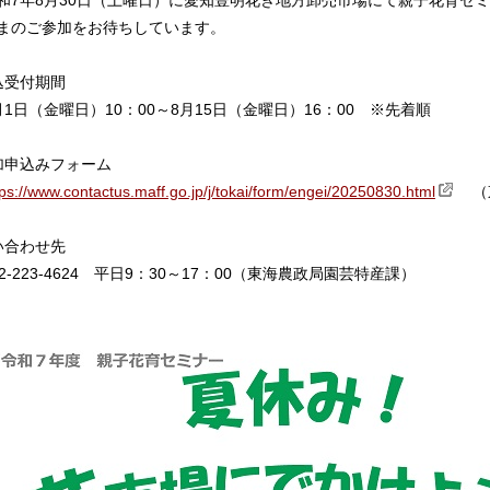
7年8月30日（土曜日）に愛知豊明花き地方卸売市場にて親子花育セ
まのご参加をお待ちしています。
込受付期間
1日（金曜日）10：00～8月15日（金曜日）16：00 ※先着順
加申込みフォーム
tps://www.contactus.maff.go.jp/j/tokai/form/engei/20250830.html
（
い合わせ先
-223-4624 平日9：30～17：00（
東海農政局園芸特産課
）