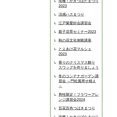
珍種！かきつばたまつり
2023
涼感ハスまつり
江戸菊愛好会講習会
親子花育セミナー2023
秋の花文化体験講座
とよあけ花マルシェ
2023
香りのクリスマス飾り
スワッグを作りましょう
冬のコンテナガーデン講
習会 ～門松風寄せ植え
～
男性限定！フラワーアレ
ンジ講習会2024
百花百色つばきまつり
珍種！かきつばたまつり