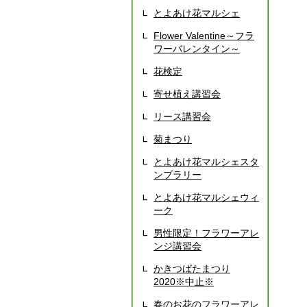
とよあけ花マルシェ
Flower Valentine～フラ
ワーバレンタイン～
花検定
寄せ植え講習会
リース講習会
菊まつり
とよあけ花マルシェスタ
ンプラリー
とよあけ花マルシェウィ
ーク
男性限定！フラワーアレ
ンジ講習会
かきつばたまつり
2020※中止※
春のお花のフラワーアレ