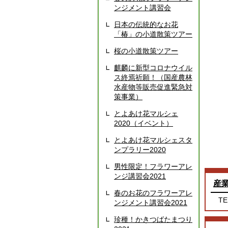
ンジメント講習会
日本の伝統的なお花
「椿」の小道散策ツアー
桜の小道散策ツアー
麒麟に新型コロナウイル
ス終焉祈願！（国産農林
水産物等販売促進緊急対
策事業）
とよあけ花マルシェ
2020（イベント）
とよあけ花マルシェスタ
ンプラリー2020
男性限定！フラワーアレ
ンジ講習会2021
産
春のお花のフラワーアレ
TE
ンジメント講習会2021
珍種！かきつばたまつり