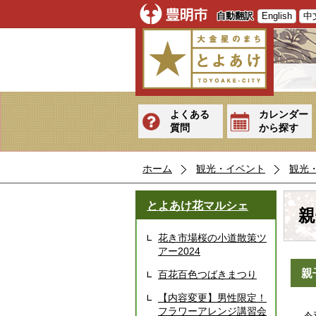
自動翻訳
English
中
よくある
カレンダー
質問
から探す
ホーム
観光・イベント
観光
とよあけ花マルシェ
親
花き市場桜の小道散策ツ
アー2024
親
百花百色つばきまつり
【内容変更】男性限定！
フラワーアレンジ講習会