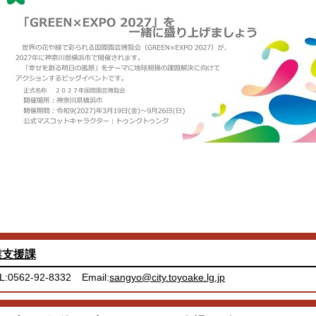
業支援課
L:0562-92-8332
Email:
sangyo@city.toyoake.lg.jp