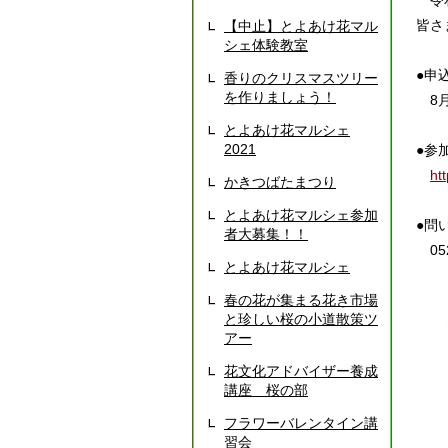
令和
皆さ
【中止】とよあけ花マル
シェ体験教室
●申
香りのクリスマスツリー
を作りましょう！
8月
とよあけ花マルシェ
2021
●参
ht
かきつばたまつり
とよあけ花マルシェ参加
●問
者大募集！！
052
とよあけ花マルシェ
春の花が集まる花き市場
と珍しい桜の小道散策ツ
アー
花文化アドバイザー養成
講座 桜の部
フラワーバレンタイン講
習会