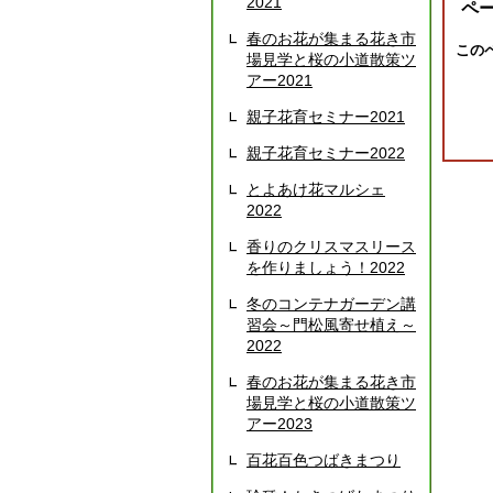
2021
ペ
春のお花が集まる花き市
この
場見学と桜の小道散策ツ
アー2021
親子花育セミナー2021
親子花育セミナー2022
とよあけ花マルシェ
2022
香りのクリスマスリース
を作りましょう！2022
冬のコンテナガーデン講
習会～門松風寄せ植え～
2022
春のお花が集まる花き市
場見学と桜の小道散策ツ
アー2023
百花百色つばきまつり