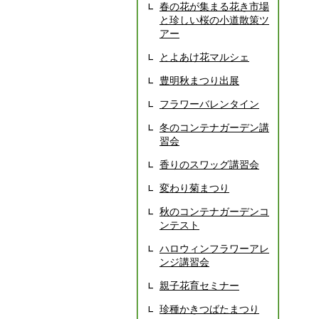
春の花が集まる花き市場
と珍しい桜の小道散策ツ
アー
とよあけ花マルシェ
豊明秋まつり出展
フラワーバレンタイン
冬のコンテナガーデン講
習会
香りのスワッグ講習会
変わり菊まつり
秋のコンテナガーデンコ
ンテスト
ハロウィンフラワーアレ
ンジ講習会
親子花育セミナー
珍種かきつばたまつり