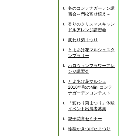
冬のコンテナガーデン講
習会～門松寄せ植え～
香りのクリスマスキャン
ドルアレンジ講習会
変わり菊まつり
とよあけ花マルシェスタ
ンプラリー
ハロウィンフラワーアレ
ンジ講習会
とよあけ花マルシェ
2018年秋のMini!コンテ
ナガーデンコンテスト
「変わり菊まつり」体験
イベント出展者募集
親子花育セミナー
珍種かきつばたまつり