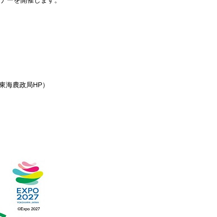
ミナーを開催します。
東海農政局HP
）