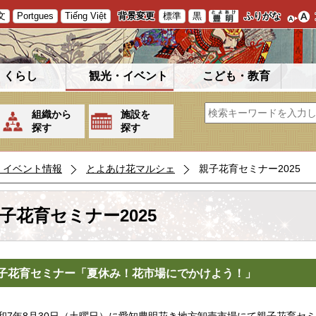
文
Portgues
Tiếng Việt
背景変更
標準
黒
ふりがな
くらし
観光・イベント
こども・教育
組織から
施設を
探す
探す
・イベント情報
とよあけ花マルシェ
親子花育セミナー2025
子花育セミナー2025
子花育セミナー「夏休み！花市場にでかけよう！」