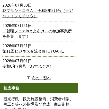
2026年07月30日
花マルシェコラム 令和8年8月号（ナガ
バノイシモチソウ）
2026年07月21日
「就職フェアinとよあけ」の参加事業所
を募集します！
2026年07月21日
第11回ビジネス交流会inTOYOAKE
2026年07月01日
令和8年7月号（わすれぐさ）
次の一覧へ
担当事務
観光行政、観光施設整備、消費者相談、
商工会等への指導及び育成、商店街振