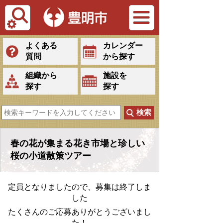
Tiếng Việt
よくある
カレンダー
質問
から探す
組織から
施設を
探す
探す
春の花が集まる花き市場と珍しい
桜の小道散策ツアー
定員となりましたので、募集は終了しま
した
たくさんのご応募ありがとうございまし
た！