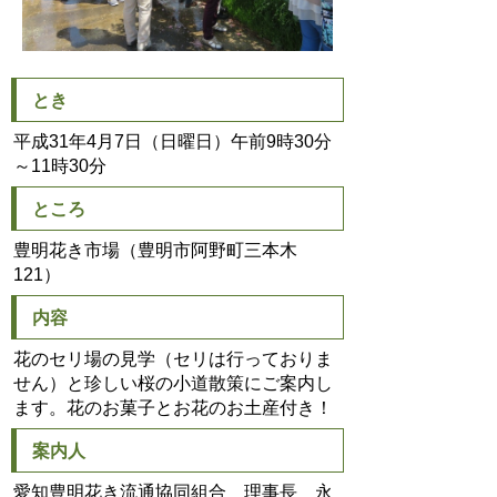
とき
平成31年4月7日（日曜日）午前9時30分
～11時30分
ところ
豊明花き市場（豊明市阿野町三本木
121）
内容
花のセリ場の見学（セリは行っておりま
せん）と珍しい桜の小道散策にご案内し
ます。花のお菓子とお花のお土産付き！
案内人
愛知豊明花き流通協同組合 理事長 永