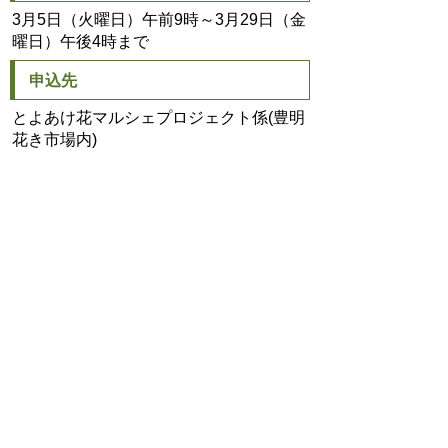
3月5日（火曜日）午前9時～3月29日（金
曜日）午後4時まで
申込先
とよあけ花マルシェプロジェクト係(豊明
花き市場内)
TEL/0562-96-1199 FAX/0562-96-
1198（平日9時00分～17時00分）
＊住所・名前・連絡先を記入して下さい
申込み後、受付票を郵送しますので、当
日は受付票と参加費をお持ち下さい。
産業支援課
TEL:0562-92-8332
Email:
sangyo@city.toyoake.lg.jp
ページ内でお気付きの点がありましたら
各課へお知らせください