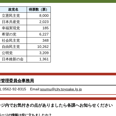
政党名
得票数（票）
立憲民主党
8,000
日本共産党
2,023
幸福実現党
185
希望の党
6,227
社会民主党
348
自由民主党
10,262
公明党
3,209
日本維新の会
1,361
挙管理委員会事務局
L:0562-92-8315
Email:
soumu@city.toyoake.lg.jp
ージ内でお気付きの点がありましたら各課へお知らせください
ページの情報は役に立ちましたか？