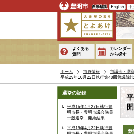
自動翻訳
English
中
よくある
カレンダー
質問
から探す
ホーム
市政情報
市議会・選
平成29年10月22日執行第48回衆議
選挙の記録
平
開
平成15年4月27日執行豊
明市長・豊明市議会議員
一般選挙 開票結果
平成19年4月22日執行豊
衆
明市長・豊明市議会議員