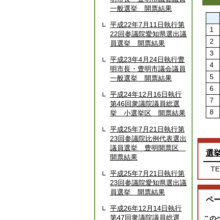
一般選挙 開票結果
平成22年7月11日執行第
1
22回参議院愛知県選出議
2
員選挙 開票結果
3
平成23年4月24日執行豊
4
明市長・豊明市議会議員
5
一般選挙 開票結果
6
平成24年12月16日執行
7
第46回衆議院議員総選
8
挙 小選挙区 開票結果
平成25年7月21日執行第
23回参議院比例代表選出
議員選挙 豊明開票区
選
開票結果
TE
平成25年7月21日執行第
23回参議院愛知県選出議
員選挙 開票結果
ペ
平成26年12月14日執行
第47回衆議院議員総選
この