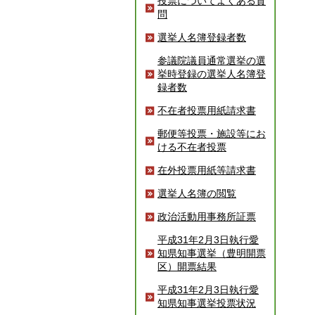
投票についてよくある質
問
選挙人名簿登録者数
参議院議員通常選挙の選
挙時登録の選挙人名簿登
録者数
不在者投票用紙請求書
郵便等投票・施設等にお
ける不在者投票
在外投票用紙等請求書
選挙人名簿の閲覧
政治活動用事務所証票
平成31年2月3日執行愛
知県知事選挙（豊明開票
区）開票結果
平成31年2月3日執行愛
知県知事選挙投票状況