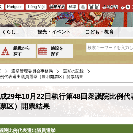
文
Portgues
Tiếng Việt
背景変更
標準
黒
ふりがな
くらし
観光・イベント
こども・教育
組織から
施設を
探す
探す
挙
選挙管理委員会事務局
選挙の記録
院比例代表選出議員選挙（豊明開票区）開票結果
成29年10月22日執行第48回衆議院比例
票区）開票結果
議院比例代表選出議員選挙