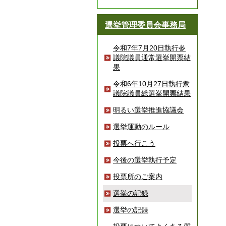
選挙管理委員会事務局
令和7年7月20日執行参
議院議員通常選挙開票結
果
令和6年10月27日執行衆
議院議員総選挙開票結果
明るい選挙推進協議会
選挙運動のルール
投票へ行こう
今後の選挙執行予定
投票所のご案内
選挙の記録
選挙の記録