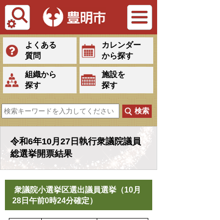
Tiếng Việt
よくある
カレンダー
質問
から探す
組織から
施設を
探す
探す
令和6年10月27日執行衆議院議員
総選挙開票結果
衆議院小選挙区選出議員選挙（10月
28日午前0時24分確定）