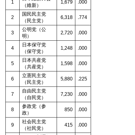
1
1,679
.000
（維新）
国民民主党
2
6,318
.774
（民主党）
公明党（公
3
2,720
.000
明）
日本保守党
4
1,248
.000
（保守党）
日本共産党
5
1,598
.000
（共産党）
立憲民主党
6
5,880
.225
（民主党）
自由民主党
7
7,230
.000
（自民党）
参政党（参
8
850
.000
政）
社会民主党
9
415
.000
（社民党）