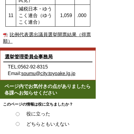
民党）
減税日本・ゆう
11
こく連合（ゆう
1,059
.000
こく連合）
比例代表選出議員選挙開票結果（得票
順）
選挙管理委員会事務局
TEL:0562-92-8315
Email:
soumu@city.toyoake.lg.jp
ページ内でお気付きの点がありましたら
各課へお知らせください
このページの情報は役に立ちましたか？
役に立った
どちらともいえない
役に立たなかった