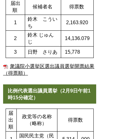
届出
候補者名
得票数
順
鈴木 こうい
1
2,163.920
ち
鈴木 じゅん
2
14,136.079
じ
3
日野 さりあ
15,778
衆議院小選挙区選出議員選挙開票結果
（得票順）
比例代表選出議員選挙（2月9日午前1
時15分確定）
届
政党等の名称
出
得票数
（略称）
順
国民民主党（民