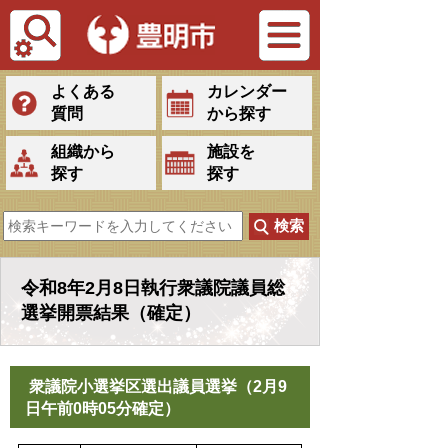
Tiếng Việt
よくある
カレンダー
質問
から探す
組織から
施設を
探す
探す
令和8年2月8日執行衆議院議員総
選挙開票結果（確定）
衆議院小選挙区選出議員選挙（2月9
日午前0時05分確定）