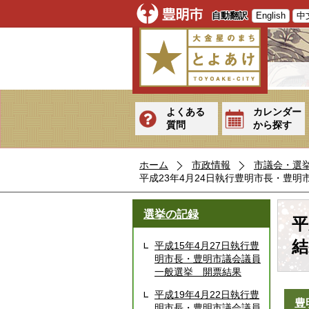
自動翻訳
English
中
よくある
カレンダー
質問
から探す
ホーム
市政情報
市議会・選
平成23年4月24日執行豊明市長・豊
選挙の記録
平
結
平成15年4月27日執行豊
明市長・豊明市議会議員
一般選挙 開票結果
平成19年4月22日執行豊
豊
明市長・豊明市議会議員