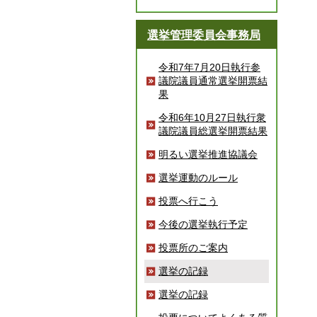
選挙管理委員会事務局
令和7年7月20日執行参
議院議員通常選挙開票結
果
令和6年10月27日執行衆
議院議員総選挙開票結果
明るい選挙推進協議会
選挙運動のルール
投票へ行こう
今後の選挙執行予定
投票所のご案内
選挙の記録
選挙の記録