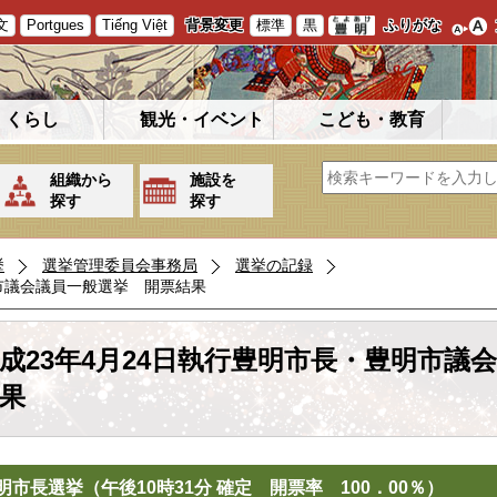
文
Portgues
Tiếng Việt
背景変更
標準
黒
ふりがな
くらし
観光・イベント
こども・教育
組織から
施設を
探す
探す
挙
選挙管理委員会事務局
選挙の記録
明市議会議員一般選挙 開票結果
成23年4月24日執行豊明市長・豊明市議
果
明市長選挙（午後10時31分 確定 開票率 100．00％）