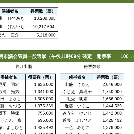
候補者名
得票数（票）
川 ひであき
13,209.395
川 げんいち
10,217.604
えだ 庄介
5,218.000
明市議会議員一般選挙（午後11時09分 確定 開票率 100．
届け出順
得票数順
候補者名
得票数（票）
候補者名
得票数（票）
毛受 明宏
1,636.000
山盛 さちえ
2,046.000
杉浦 光男
1,341.000
ふじえ 真理子
1,740.000
堀田 まさし
1,306.000
毛受 明宏
1,636.000
近藤 ちづる
1,375.369
近藤 いくこ
1,444.539
坂下 勝保
755.000
みうら けいじ
1,442.000
郷うこん 修
696.000
近藤 よしひと
1,425.492
藤 よしひと
1,425.492
一色 みちこ
1,378.000