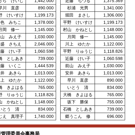
うら けいじ
1,442.000
近藤 ちづる
1,375.369
早川 直彦
890.000
杉浦 光男
1,341.000
野 けいすけ
1,199.173
堀田 まさし
1,306.000
一色 みちこ
1,378.000
平野 けいすけ
1,199.173
月岡 修一
1,145.000
村山 かねとし
1,148.000
前山 みえ子
1,030.000
月岡 修一
1,145.000
山盛 さちえ
2,046.000
川上 ゆたか
1,122.000
近藤 けい子
1,060.598
平野 りゅうじ
1,118.826
橋 としあき
739.000
近藤 けい子
1,060.598
近藤 いくこ
1,444.539
前山 みえ子
1,030.000
安井 あきら
1,013.000
安井 あきら
1,013.000
川上 ゆたか
1,122.000
早川 直彦
890.000
橋 きよはる
765.000
いとう 清
834.000
野 りゅうじ
1,118.826
大橋 きよはる
765.000
山 かねとし
1,148.000
坂下 勝保
755.000
いとう 清
834.000
石橋 としあき
739.000
じえ 真理子
1,740.000
郷うこん 修
696.000
挙管理委員会事務局