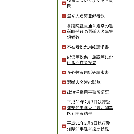
投票についてよくある質
問
選挙人名簿登録者数
参議院議員通常選挙の選
挙時登録の選挙人名簿登
録者数
不在者投票用紙請求書
郵便等投票・施設等にお
ける不在者投票
在外投票用紙等請求書
選挙人名簿の閲覧
政治活動用事務所証票
平成31年2月3日執行愛
知県知事選挙（豊明開票
区）開票結果
平成31年2月3日執行愛
知県知事選挙投票状況