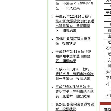
み
挙 小選挙区（豊明開票
区） 開票結果
平
平成26年12月14日執行
第47回衆議院比例代表選
出議員選挙 豊明開票
区 開票結果
第48回衆議院議員総選
挙 投票状況
石
平成27年2月1日執行愛
知県知事選挙豊明開票
区 開票結果
平成27年4月26日執行
大
豊明市長・豊明市議会議
平
員一般選挙 投票結果
村
平成27年4月26日執行
豊明市長・豊明市議会議
ふ
員一般選挙 開票結果
第24回参議院議員通常選
挙 投票状況
選