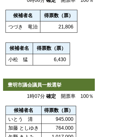
0時08分
確定
開票率 100％
候補者名
得票数（票）
つづき 竜治
21,806
候補者名
得票数（票）
小松 猛
6,430
豊明市議会議員一般選挙
1時07分
確定
開票率 100％
候補者名
得票数（票）
いとう 清
945.000
加藤 としゆき
764.000
矢野 きよみ
1,017.000