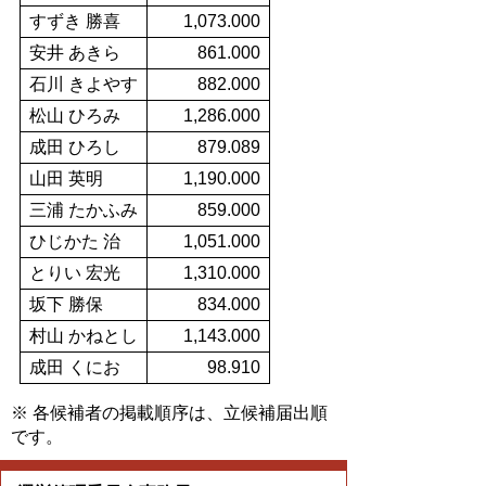
すずき 勝喜
1,073.000
安井 あきら
861.000
石川 きよやす
882.000
松山 ひろみ
1,286.000
成田 ひろし
879.089
山田 英明
1,190.000
三浦 たかふみ
859.000
ひじかた 治
1,051.000
とりい 宏光
1,310.000
坂下 勝保
834.000
村山 かねとし
1,143.000
成田 くにお
98.910
※ 各候補者の掲載順序は、立候補届出順
です。