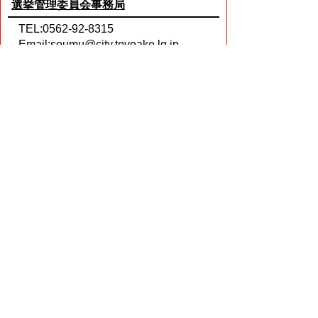
選挙管理委員会事務局
TEL:0562-92-8315
Email:
soumu@city.toyoake.lg.jp
ページ内でお気付きの点がありましたら
各課へお知らせください
このページの情報は役に立ちましたか？
役に立った
どちらともいえない
役に立たなかった
ページの先頭へ戻る
プライバシーポリシー
著作権とリンクについて
サイトの使い方