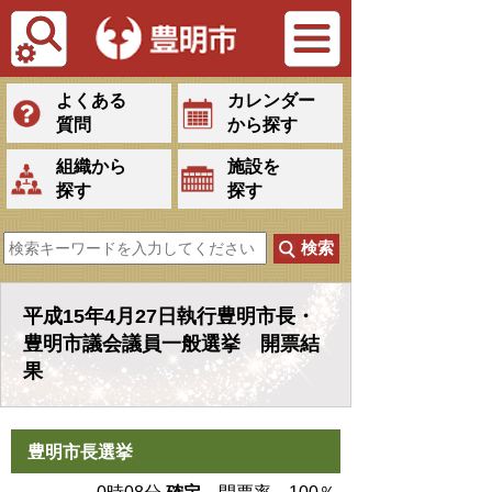
Tiếng Việt
よくある
カレンダー
質問
から探す
組織から
施設を
探す
探す
平成15年4月27日執行豊明市長・
豊明市議会議員一般選挙 開票結
果
豊明市長選挙