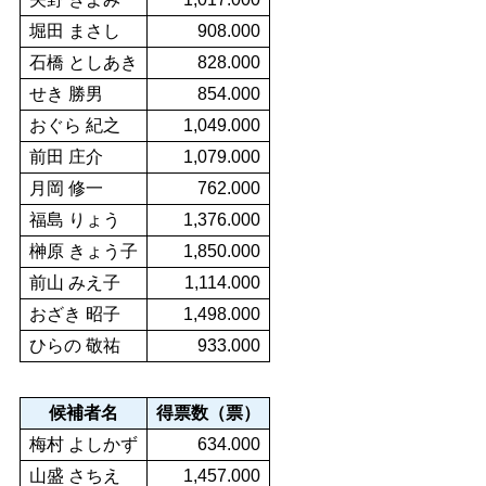
堀田 まさし
908.000
石橋 としあき
828.000
せき 勝男
854.000
おぐら 紀之
1,049.000
前田 庄介
1,079.000
月岡 修一
762.000
福島 りょう
1,376.000
榊原 きょう子
1,850.000
前山 みえ子
1,114.000
おざき 昭子
1,498.000
ひらの 敬祐
933.000
候補者名
得票数（票）
梅村 よしかず
634.000
山盛 さちえ
1,457.000