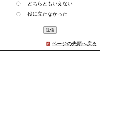
どちらともいえない
役に立たなかった
ページの先頭へ戻る
プライバシーポリシー
著作権とリンクについて
サイトの使い方
サイトの考え方
ウェブアクセシビリティ方針
各課連絡先
豊明市役所
〒470-1195 愛知県豊明市新田町子持松1番地1
TEL
0562-92-1111
(代表) FAX 0562-92-1141
開庁時間：午前9時00分～午後5時00分
（最終受付：午後4時45分）
（土曜日・日曜日・国民の祝日・年末年始は閉