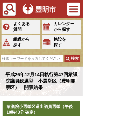
Tiếng Việt
よくある
カレンダー
質問
から探す
組織から
施設を
探す
探す
平成26年12月14日執行第47回衆議
院議員総選挙 小選挙区（豊明開
票区） 開票結果
衆議院小選挙区選出議員選挙（午後
10時43分 確定）