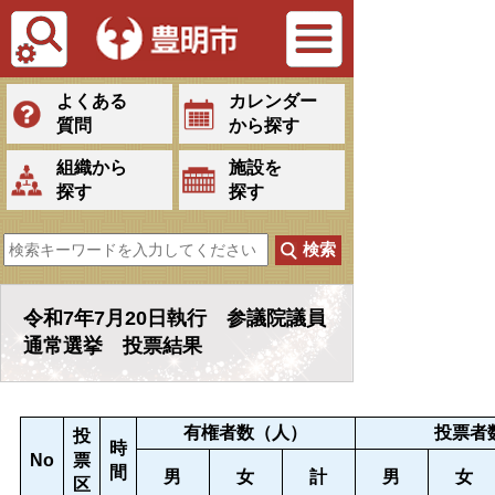
Tiếng Việt
よくある
カレンダー
質問
から探す
組織から
施設を
探す
探す
令和7年7月20日執行 参議院議員
通常選挙 投票結果
有権者数（人）
投票者
投
時
No
票
間
男
女
計
男
女
区