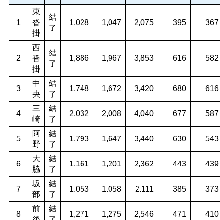
東
結
1
沓
1,028
1,047
2,075
395
367
了
掛
西
結
2
沓
1,886
1,967
3,853
616
582
了
掛
中
結
3
1,748
1,672
3,420
680
616
央
了
三
結
4
2,032
2,008
4,040
677
587
崎
了
阿
結
5
1,793
1,647
3,440
630
543
野
了
大
結
6
1,161
1,201
2,362
443
439
脇
了
坂
結
7
1,053
1,058
2,111
385
373
部
了
前
結
8
1,271
1,275
2,546
471
410
後
了