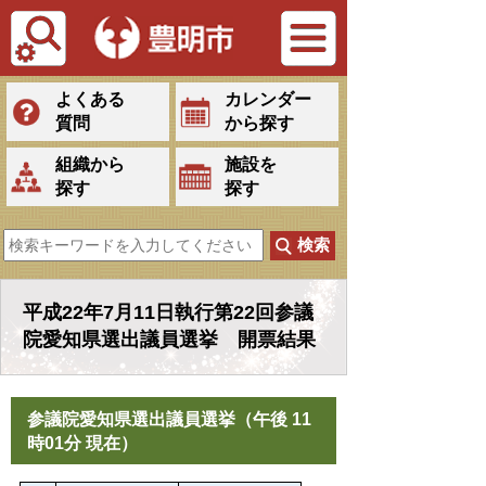
Tiếng Việt
よくある
カレンダー
質問
から探す
組織から
施設を
探す
探す
平成22年7月11日執行第22回参議
院愛知県選出議員選挙 開票結果
参議院愛知県選出議員選挙（午後 11
時01分 現在）