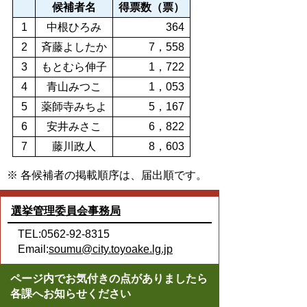
候補者名
得票数（票）
1
中根ひろみ
364
2
斉藤よしたか
7，558
3
もとむら伸子
1，722
4
青山みつこ
1，053
5
薬師寺みちよ
5，167
6
安井みさこ
6，822
7
藤川政人
8，603
※ 各候補者の掲載順序は、届出順です。
選挙管理委員会事務局
TEL:0562-92-8315
Email:
soumu@city.toyoake.lg.jp
ページ内でお気付きの点がありましたら
各課へお知らせください