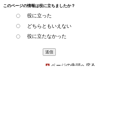
このページの情報は役に立ちましたか？
役に立った
どちらともいえない
役に立たなかった
ページの先頭へ戻る
プライバシーポリシー
著作権とリンクについて
サイトの使い方
サイトの考え方
ウェブアクセシビリティ方針
各課連絡先
豊明市役所
〒470-1195 愛知県豊明市新田町子持松1番地1
TEL
0562-92-1111
(代表) FAX 0562-92-1141