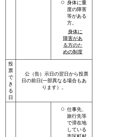
身体に重
度の障害
等がある
方。
身体に
障害があ
る方のた
めの制度
投
票
公（告）示日の翌日から投票
で
日の前日(一部異なる場合もあ
き
ります）。
る
日
仕事先、
旅行先等
で滞在地
している
市区町村