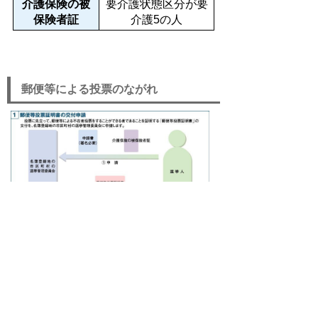
介護保険の被
要介護状態区分が要
保険者証
介護5の人
郵便等による投票のながれ
郵便等投票証明書交付申請書のダウン
ロード