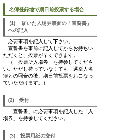
名簿登録地で期日前投票する場合
(1) 届いた入場券裏面の「宣誓書」
への記入
必要事項を記入して下さい。
宣誓書を事前に記入してからお持ちい
ただくと、投票が早くできます。
（「投票所入場券」を持参してくださ
い。ただし持っていなくても、選挙人名
簿との照合の後、期日前投票をおこなっ
ていただけます。）
(2) 受付
「宣誓書」に必要事項を記入した「入
場券」を持参してください。
(3) 投票用紙の交付