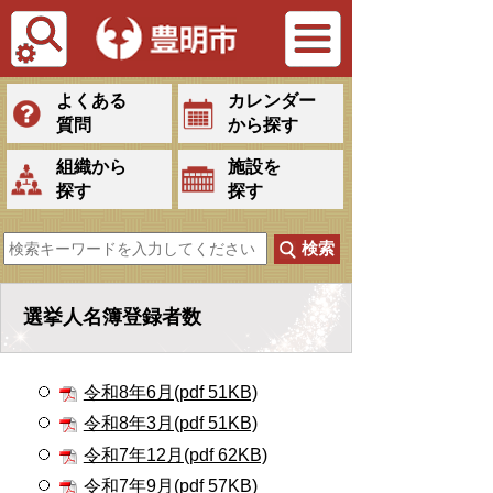
Tiếng Việt
よくある
カレンダー
質問
から探す
組織から
施設を
探す
探す
選挙人名簿登録者数
令和8年6月(pdf 51KB)
令和8年3月(pdf 51KB)
令和7年12月(pdf 62KB)
令和7年9月(pdf 57KB)