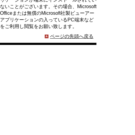
ないことがございます。その場合、Microsoft
Officeまたは無償のMicrosoft社製ビューアー
アプリケーションの入っているPC端末など
をご利用し閲覧をお願い致します。
ページの先頭へ戻る
プライバシーポリシー
著作権とリンクについて
サイトの使い方
サイトの考え方
ウェブアクセシビリティ方針
各課連絡先
豊明市役所
〒470-1195 愛知県豊明市新田町子持松1番地1
TEL
0562-92-1111
(代表) FAX 0562-92-1141
開庁時間：午前9時00分～午後5時00分
（最終受付：午後4時45分）
（土曜日・日曜日・国民の祝日・年末年始は閉
庁）