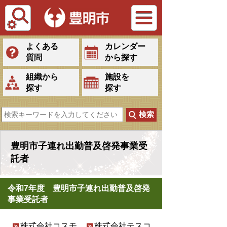
Tiếng Việt
よくある
カレンダー
質問
から探す
組織から
施設を
探す
探す
豊明市子連れ出勤普及啓発事業受
託者
令和7年度 豊明市子連れ出勤普及啓発
事業受託者
株式会社コスモ
株式会社テスコ