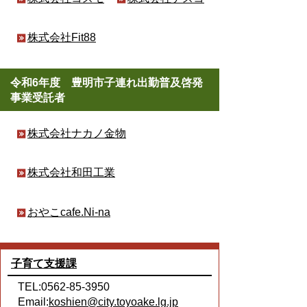
株式会社Fit88
令和6年度 豊明市子連れ出勤普及啓発
事業受託者
株式会社ナカノ金物
株式会社和田工業
おやこcafe.Ni-na
子育て支援課
TEL:0562-85-3950
Email:
koshien@city.toyoake.lg.jp