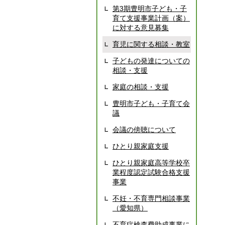
第3期豊明市子ども・子
育て支援事業計画（案）
に対する意見募集
育児に関する相談・教室
子どもの発達についての
相談・支援
家庭の相談・支援
豊明市子ども・子育て会
議
会議の傍聴について
ひとり親家庭支援
ひとり親家庭高等学校卒
業程度認定試験合格支援
事業
不妊・不育専門相談事業
（愛知県）
不育症検査費助成事業に