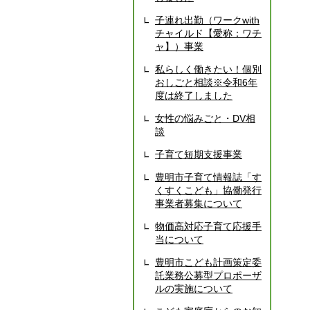
子連れ出勤（ワークwith
チャイルド【愛称：ワチ
ャ】）事業
私らしく働きたい！個別
おしごと相談※令和6年
度は終了しました
女性の悩みごと・DV相
談
子育て短期支援事業
豊明市子育て情報誌「す
くすくこども」協働発行
事業者募集について
物価高対応子育て応援手
当について
豊明市こども計画策定委
託業務公募型プロポーザ
ルの実施について