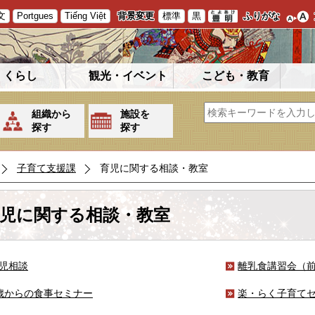
文
Portgues
Tiếng Việt
背景変更
標準
黒
ふりがな
くらし
観光・イベント
こども・教育
組織から
施設を
探す
探す
子育て支援課
育児に関する相談・教室
児に関する相談・教室
児相談
離乳食講習会（
歳からの食事セミナー
楽・らく子育て