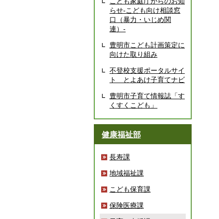
こども家庭庁からのお知
らせ-こども向け相談窓
口（暴力・いじめ関
連）-
豊明市こども計画策定に
向けた取り組み
不登校支援ポータルサイ
ト とよあけ子育てナビ
豊明市子育て情報誌「す
くすくこども」
健康福祉部
長寿課
地域福祉課
こども保育課
保険医療課