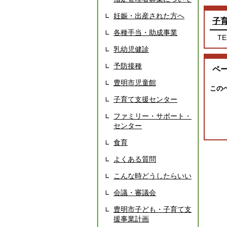
妊娠・出産された方へ
子
各種手当・助成事業
TE
乳幼児健診
予防接種
ペ
豊明市児童館
この
子育て支援センター
ファミリー・サポート・
センター
食育
よくある質問
こんな時どうしたらいい
会議・審議会
豊明市子ども・子育て支
援事業計画