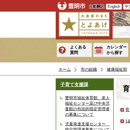
自動翻訳
English
中
よくある
カレンダー
質問
から探す
ホーム
市の組織
健康福祉部
子育て支援課
育
豊明市福祉体育館、老人
福祉センター及び中央児
童館の包括的指定管理者
育
の募集について
1
児童発達支援センター
指定管理者募集について