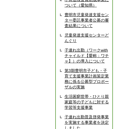
ついて（愛知県）
豊明市児童発達支援セン
ター委託事業者公募の審
査結果について
児童発達支援センターど
んぐり
子連れ出勤（ワークwith
チャイルド【愛称：ワチ
ャ】）の導入について
第3期豊明市子ども・子
育て支援事業計画策定業
務に係る公募型プロポー
ザルの実施
生活困窮世帯・ひとり親
家庭等の子どもに対する
学習等支援事業
子連れ出勤普及啓発事業
を実施する事業者を決定
しました