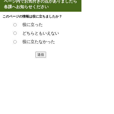
ページ内でお気付きの点がありましたら
各課へお知らせください
このページの情報は役に立ちましたか？
役に立った
どちらともいえない
役に立たなかった
ページの先頭へ戻る
プライバシーポリシー
著作権とリンクについて
サイトの使い方
サイトの考え方
ウェブアクセシビリティ方針
各課連絡先
豊明市役所
〒470-1195 愛知県豊明市新田町子持松1番地1