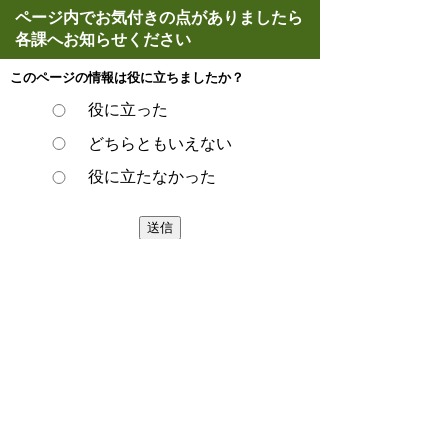
ページ内でお気付きの点がありましたら
各課へお知らせください
このページの情報は役に立ちましたか？
役に立った
どちらともいえない
役に立たなかった
スマートフォンでご利用されている場合、
Microsoft Office用ファイルを閲覧できるアプ
リケーションが端末にインストールされてい
ないことがございます。その場合、Microsoft
Officeまたは無償のMicrosoft社製ビューアー
アプリケーションの入っているPC端末など
をご利用し閲覧をお願い致します。
ページの先頭へ戻る