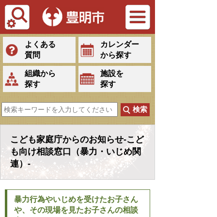
Tiếng Việt
よくある
カレンダー
質問
から探す
組織から
施設を
探す
探す
こども家庭庁からのお知らせ-こど
も向け相談窓口（暴力・いじめ関
連）-
暴力行為やいじめを受けたお子さん
や、その現場を見たお子さんの相談