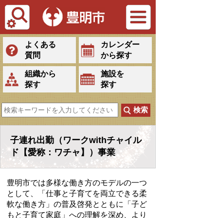
Tiếng Việt
よくある
カレンダー
質問
から探す
組織から
施設を
探す
探す
子連れ出勤（ワークwithチャイル
ド【愛称：ワチャ】）事業
豊明市では多様な働き方のモデルの一つ
として、「仕事と子育てを両立できる柔
軟な働き方」の普及啓発とともに「子ど
もと子育て家庭」への理解を深め、より