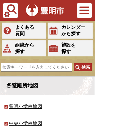
Tiếng Việt
よくある
カレンダー
質問
から探す
組織から
施設を
探す
探す
各避難所地図
豊明小学校地図
中央小学校地図