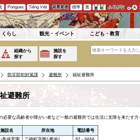
文
Portgues
Tiếng Việt
背景変更
標準
黒
ふりがな
くらし
観光・イベント
こども・教育
組織から
施設を
探す
探す
防災防犯対策課
避難所
福祉避難所
祉避難所
の必要な高齢者や障がい者など一般の避難所では生活に支障を来たす方
施設名
所在地
電話番号
い鳥保育園
三崎町高鴨1番地1
92－6666