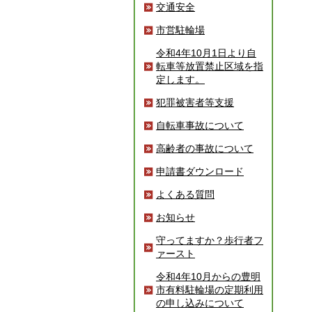
交通安全
市営駐輪場
令和4年10月1日より自
転車等放置禁止区域を指
定します。
犯罪被害者等支援
自転車事故について
高齢者の事故について
申請書ダウンロード
よくある質問
お知らせ
守ってますか？歩行者フ
ァースト
令和4年10月からの豊明
市有料駐輪場の定期利用
の申し込みについて