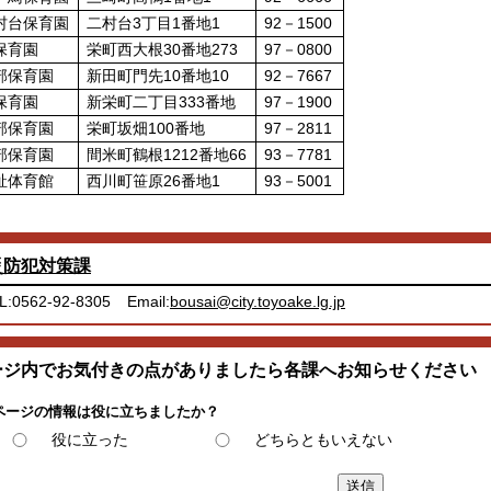
村台保育園
二村台3丁目1番地1
92－1500
保育園
栄町西大根30番地273
97－0800
部保育園
新田町門先10番地10
92－7667
保育園
新栄町二丁目333番地
97－1900
部保育園
栄町坂畑100番地
97－2811
部保育園
間米町鶴根1212番地66
93－7781
祉体育館
西川町笹原26番地1
93－5001
災防犯対策課
L:0562-92-8305
Email:
bousai@city.toyoake.lg.jp
ージ内でお気付きの点がありましたら各課へお知らせください
ページの情報は役に立ちましたか？
役に立った
どちらともいえない