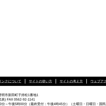
リンクについて
サイトの使い方
サイトの考え方
ウェブア
知県豊明市新田町子持松1番地1
代表) FAX 0562-92-1141
0分～午後5時00分
（最終受付：午後4時45分）
（土曜日・日曜日・国民