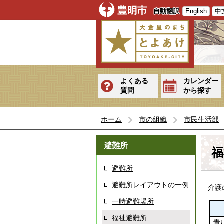
自動翻訳
English
中
よくある
カレンダー
質問
から探す
ホーム
市の組織
市民生活部
避難所
福
避難所
避難所レイアウトの一例
介護
一時避難場所
福祉避難所
青