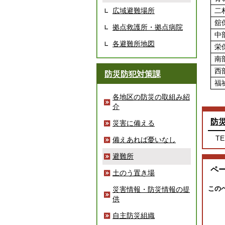
広域避難場所
二
舘
拠点救護所・拠点病院
中
各避難所地図
栄
南
西
防災防犯対策課
福
各地区の防災の取組み紹
介
防
災害に備える
TE
備えあれば憂いなし
避難所
ペ
土のう置き場
この
災害情報・防災情報の提
供
自主防災組織