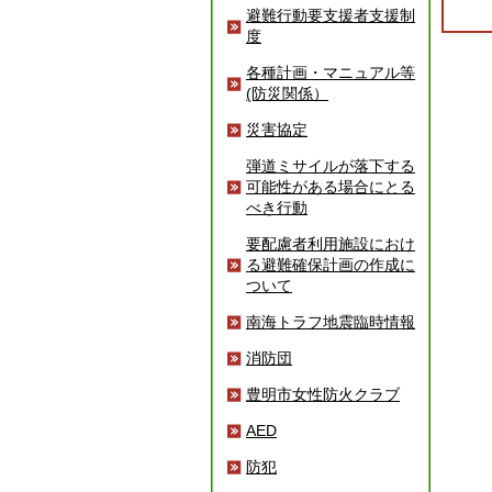
避難行動要支援者支援制
度
各種計画・マニュアル等
(防災関係）
災害協定
弾道ミサイルが落下する
可能性がある場合にとる
べき行動
要配慮者利用施設におけ
る避難確保計画の作成に
ついて
南海トラフ地震臨時情報
消防団
豊明市女性防火クラブ
AED
防犯