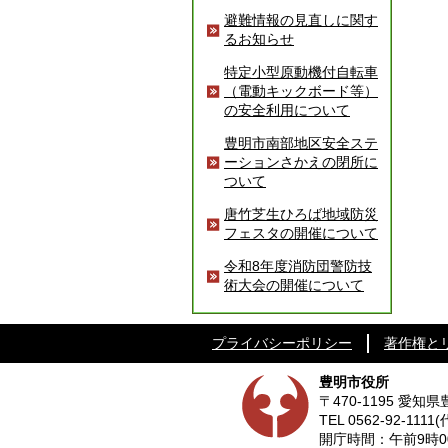
避難情報の見直しに関す
るお知らせ
特定小型原動機付自転車
（電動キックボード等）
の安全利用について
豊明市南部地区安全ステ
ーションさかえの閉所に
ついて
唐竹芝生ひろば地域防災
フェスタの開催について
令和8年度消防団警防技
術大会の開催について
プライバシーポリシー
著作権と
豊明市役所
〒470-1195 愛
TEL
0562-92-1111
(
開庁時間：午前9時0