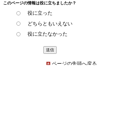
このページの情報は役に立ちましたか？
役に立った
どちらともいえない
役に立たなかった
ページの先頭へ戻る
プライバシーポリシー
著作権とリンクについて
サイトの使い方
サイトの考え方
ウェブアクセシビリティ方針
各課連絡先
豊明市役所
〒470-1195 愛知県豊明市新田町子持松1番地1
TEL
0562-92-1111
(代表) FAX 0562-92-1141