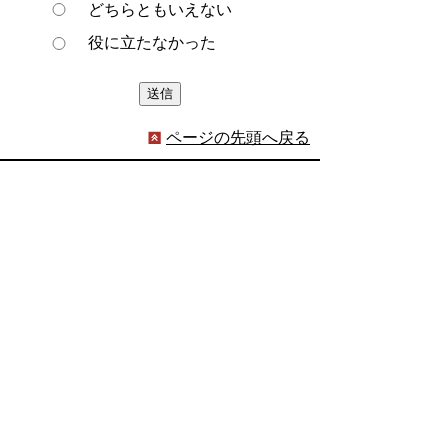
どちらともいえない
役に立たなかった
ページの先頭へ戻る
プライバシーポリシー
著作権とリンクについて
サイトの使い方
サイトの考え方
ウェブアクセシビリティ方針
各課連絡先
豊明市役所
〒470-1195 愛知県豊明市新田町子持松1番地1
TEL
0562-92-1111
(代表) FAX 0562-92-1141
開庁時間：午前9時00分～午後5時00分
（最終受付：午後4時45分）
（土曜日・日曜日・国民の祝日・年末年始は閉
庁）