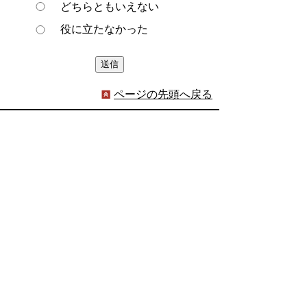
どちらともいえない
役に立たなかった
ページの先頭へ戻る
プライバシーポリシー
著作権とリンクについて
サイトの使い方
サイトの考え方
ウェブアクセシビリティ方針
各課連絡先
豊明市役所
〒470-1195 愛知県豊明市新田町子持松1番地1
TEL
0562-92-1111
(代表) FAX 0562-92-1141
開庁時間：午前9時00分～午後5時00分
（最終受付：午後4時45分）
（土曜日・日曜日・国民の祝日・年末年始は閉
庁）