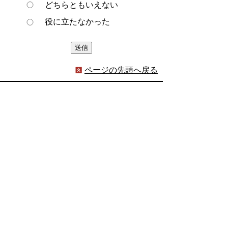
どちらともいえない
役に立たなかった
ページの先頭へ戻る
プライバシーポリシー
著作権とリンクについて
サイトの使い方
サイトの考え方
ウェブアクセシビリティ方針
各課連絡先
豊明市役所
〒470-1195 愛知県豊明市新田町子持松1番地1
TEL
0562-92-1111
(代表) FAX 0562-92-1141
開庁時間：午前9時00分～午後5時00分
（最終受付：午後4時45分）
（土曜日・日曜日・国民の祝日・年末年始は閉
庁）