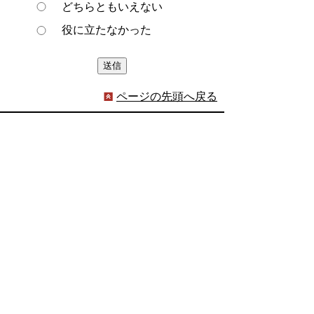
どちらともいえない
役に立たなかった
ページの先頭へ戻る
プライバシーポリシー
著作権とリンクについて
サイトの使い方
サイトの考え方
ウェブアクセシビリティ方針
各課連絡先
豊明市役所
〒470-1195 愛知県豊明市新田町子持松1番地1
TEL
0562-92-1111
(代表) FAX 0562-92-1141
開庁時間：午前9時00分～午後5時00分
（最終受付：午後4時45分）
（土曜日・日曜日・国民の祝日・年末年始は閉
庁）