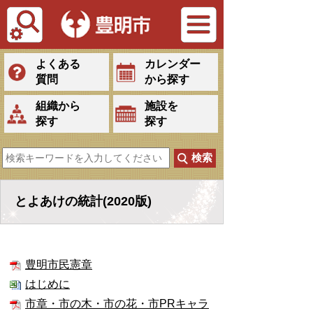
Tiếng Việt
よくある
カレンダー
質問
から探す
組織から
施設を
探す
探す
とよあけの統計(2020版)
豊明市民憲章
はじめに
市章・市の木・市の花・市PRキャラ