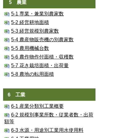
5 農業
5-1 専業・兼業別農家数
5-2 経営耕地面積
5-3 経営規模別農家数
5-4 農産物販売機の別農家数
5-5 農用機械台数
5-6 農作物作付面積・収穫数
5-7 花き栽培面積・出荷量
5-8 農地の転用面積
6 工業
6-1 産業分類別工業概要
6-2 規模別事業所数・従業者数・出荷
額等
6-3 水源・用途別工業用水使用料