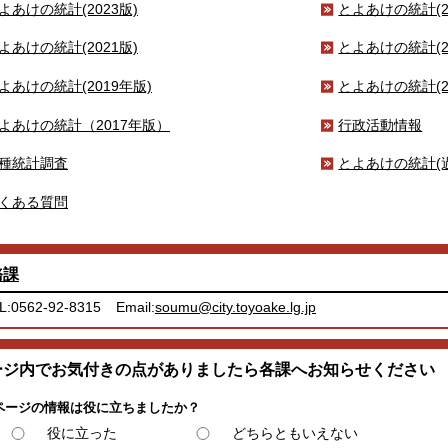
よあけの統計(2023版)
とよあけの統計(2
よあけの統計(2021版)
とよあけの統計(2
よあけの統計(2019年版)
とよあけの統計(2
よあけの統計（2017年版）
行政活動情報
種統計調査
とよあけの統計(
くある質問
務課
L:0562-92-8315
Email:
soumu@city.toyoake.lg.jp
ージ内でお気付きの点がありましたら各課へお知らせください
ページの情報は役に立ちましたか？
役に立った
どちらともいえない