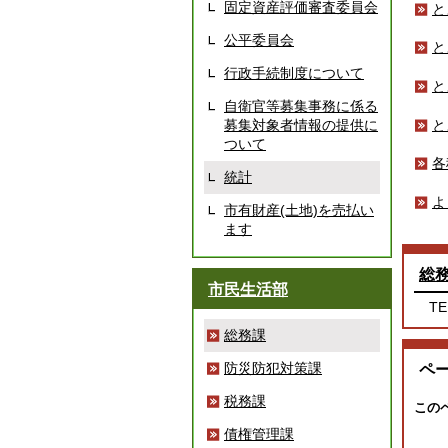
固定資産評価審査委員会
と
公平委員会
と
行政手続制度について
と
自衛官等募集事務に係る
と
募集対象者情報の提供に
ついて
各
統計
よ
市有財産(土地)を売払い
ます
総
市民生活部
TE
総務課
防災防犯対策課
ペ
税務課
この
債権管理課