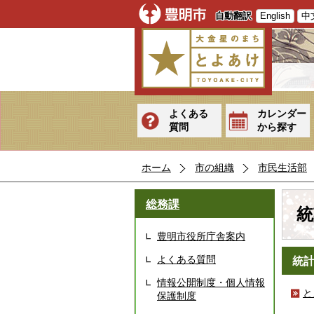
自動翻訳
English
中
よくある
カレンダー
質問
から探す
ホーム
市の組織
市民生活部
総務課
統
豊明市役所庁舎案内
よくある質問
統
情報公開制度・個人情報
と
保護制度