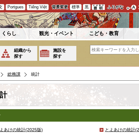
文
Portgues
Tiếng Việt
背景変更
標準
黒
ふりがな
くらし
観光・イベント
こども・教育
組織から
施設を
探す
探す
総務課
統計
計
計
よあけの統計(2025版)
とよあけの統計(2