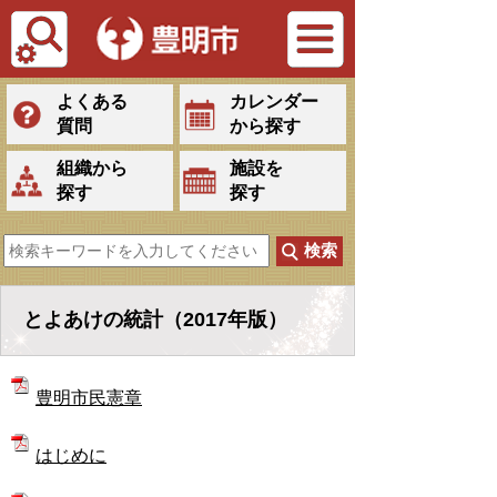
Tiếng Việt
よくある
カレンダー
質問
から探す
組織から
施設を
探す
探す
とよあけの統計（2017年版）
豊明市民憲章
はじめに