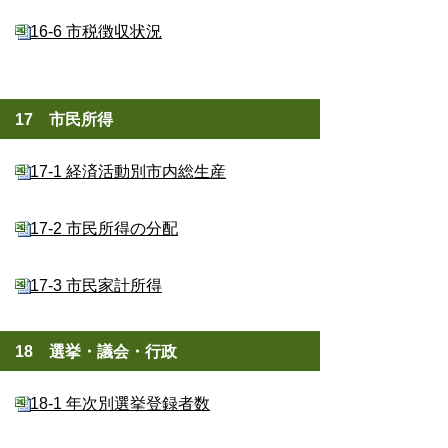
16-6 市税徴収状況
17 市民所得
17-1 経済活動別市内総生産
17-2 市民所得の分配
17-3 市民家計所得
18 選挙・議会・行政
18-1 年次別選挙登録者数