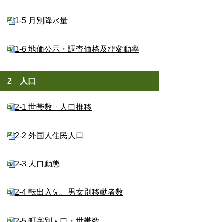
1-5 月別降水量
1-6 地価公示・調査価格及び変動率
2 人口
2-1 世帯数・人口推移
2-2 外国人住民人口
2-3 人口動態
2-4 転出入先、男女別移動者数
2-5 町字別人口・世帯数