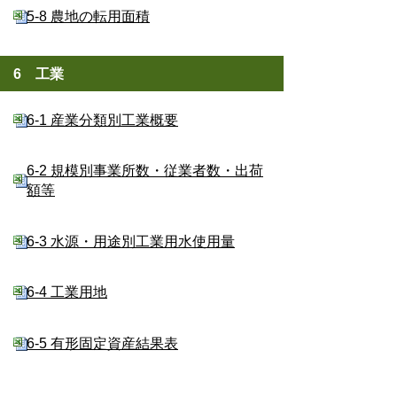
5-8 農地の転用面積
6 工業
6-1 産業分類別工業概要
6-2 規模別事業所数・従業者数・出荷
額等
6-3 水源・用途別工業用水使用量
6-4 工業用地
6-5 有形固定資産結果表